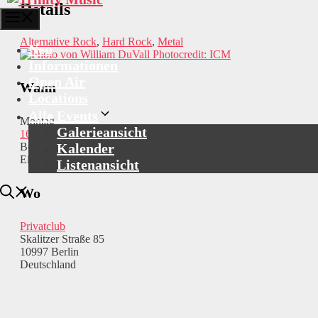
Details
Menü
Alternative Rock
,
Hard Rock
,
Metal
Neu
Photocredit: ICM
Informationen
Open Air
Wann
Locations
Alle Events
Montag
Galerieansicht
16.05.2022
Kalender
Beginn: 20:00
Einlass: 19:00
Listenansicht
Wo
Privatclub
Skalitzer Straße 85
10997 Berlin
Deutschland