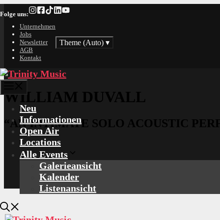
Zum
Folge uns:
Inhalt
springen
Unternehmen
Jobs
Theme (Auto)
▾
Newsletter
AGB
Kontakt
Menü
WILLIAM DUVALL
Neu
Informationen
“AN INTIMATE SOLO ACOUSTIC PE
Open Air
Locations
Alle Events
Galerieansicht
Kalender
Listenansicht