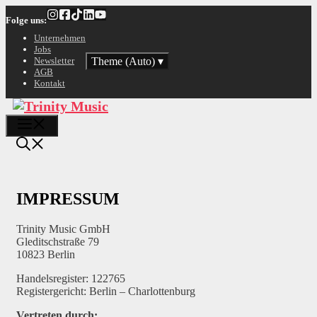
Zum
Folge uns:
Inhalt
springen
Unternehmen
Jobs
Theme (Auto)
▾
Newsletter
AGB
Kontakt
Menü
IMPRESSUM
Trinity Music GmbH
Gleditschstraße 79
10823 Berlin
Handelsregister: 122765
Registergericht: Berlin – Charlottenburg
Vertreten durch: