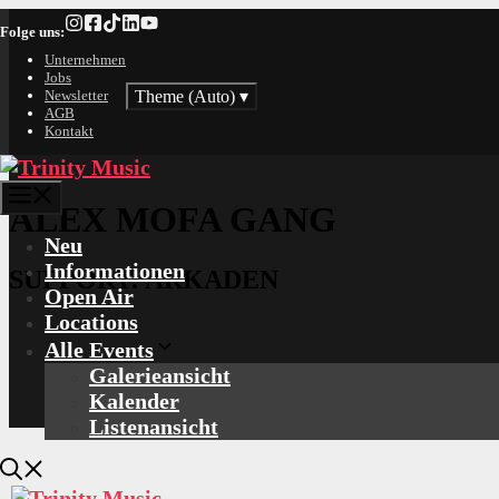
Zum
Folge uns:
Inhalt
springen
Unternehmen
Jobs
Theme (Auto)
▾
Newsletter
AGB
Kontakt
Menü
ALEX MOFA GANG
Neu
Informationen
SUPPORT: ARKADEN
Open Air
Locations
Alle Events
Galerieansicht
Kalender
Listenansicht