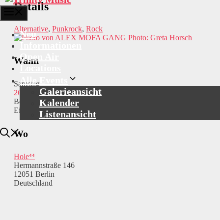
Details
Menü
Alternative
,
Punkrock
,
Rock
Neu
Photo: Greta Horsch
Informationen
Open Air
Wann
Locations
Alle Events
Samstag
Galerieansicht
26.11.2022
Kalender
Beginn: 20:00
Einlass: 19:00
Listenansicht
Wo
Hole⁴⁴
Hermannstraße 146
12051 Berlin
Deutschland