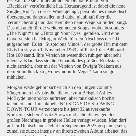
der Fall, die sie auf der aktuellen Deluxe Edition von
„Reckless“ veröffentlicht hat. Herausragend ist dabei die neue
Single „Run“, in der es Wade gelingt, persönliches musikalisch
überzeugend darzustellen und dabei glaubhaft über die
Verunsicherung und das Bemühen neue Wege zu finden, singt.
Das gilt auch für die weiteren neuen Songs, wobei besonders
„The Night“ und „Through Your Eyes“ gefallen. Und eine
Coverversion hat Morgan Wade für den Abschluss der CD
aufgehoben. Es ist „Suspicious Minds“, der große Hit, mit dem
Elvis Presley am 1. November 1969 auf Platz 1 der Billboard
Hot 100 stand. Ihre Version ist wesentlich ruhiger, aber sehr
intensiv. Klar, dass sie die Dynamik des größten Rockstars
nicht erreicht, aber mit der Version von Dwight Yoakam aus
dem Soundtrack zu „Honeymoon In Vegas“ kann sie gut
mithalten.
Morgan Wade gehört sicherlich zu den jungen Country-
Sängerinnen in Nashville, die wie zum Beispiel Ashley
McBryde unorthodox auftreten, aber musikalisch höchst
talentiert sind. Ihre aktuelle NO SIGNS OF SLOWING
DOWN-TOUR verzeichnete bis jetzt 32 ausverkaufte
Konzerte, sieben Zusatz-Shows und acht, die wegen der
großen Nachfrage in größere Hallen verlegt wurden. Man darf
auf ihr Deutschland-Debüt im September 2023 gespannt, sein,
zumal sie zurzeit intensiv an ihrem zweiten Album arbeitet, das