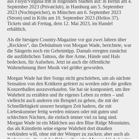
aus Floyd/Virginia tritt in folgenden Städten auf: in Berlin am 4.
September 2023 (Privatclub), in Hamburg am 5. September
2023 (Nochtspeicher), in München am 6. September 2023
(Strom) und in Köln am 10. September 2023 (Helios 37).
Tickets sind ab Freitag, dem 12. Mai 2023, im Handel
erhältlich.
Als die hiesigen Country-Magazine vor gut zwei Jahren über
„Reckless“, das Debütabum von Morgan Wade, berichtete, war
die Sängerin noch ein Geheimtipp. Damals erregten zunächst
die ausführlichen Tattoos, die ihre Arme, Hände und Hals
bedecken, für Aufsehen. Jetzt ist auch die öffentliche
Wahrnehmung ihrer Musik viel größer geworden.
Morgan Wade hat ihre Songs nicht geschrieben, um als nächste
Sensation von den Kritikern gefeiert zu werden oder die großen
Konzerthallen auszuverkaufen. Sie hat sie komponiert, um ihre
Wahrheit zu erzählen und ihr eigenes Leben zu retten – und
vielleicht auch anderen ein Beispiel zu geben, die mit der
Schnelllebigkeit unserer heutigen Zeit hadern, die mit
Liebeskummer fertig werden müssen oder mit guten und
schlechten Nächten, die einfach immer viel zu lang sind.
Morgan Wade ist ein Mädchen aus den Blue Ridge Mountains,
das als Künstlerin seine eigene Wahrheit dort draußen
verkünden will, ohne mit der Wimper zu zucken; aber auch als