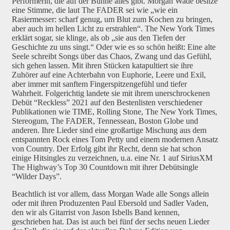
Performerin, die auf der Bühne alles gibt. Morgan Wade besitze
eine Stimme, die laut The FADER sei wie „wie ein
Rasiermesser: scharf genug, um Blut zum Kochen zu bringen,
aber auch im hellen Licht zu erstrahlen“. The New York Times
erklärt sogar, sie klinge, als ob „sie aus den Tiefen der
Geschichte zu uns singt.“ Oder wie es so schön heißt: Eine alte
Seele schreibt Songs über das Chaos, Zwang und das Gefühl,
sich gehen lassen. Mit ihren Stücken katapultiert sie ihre
Zuhörer auf eine Achterbahn von Euphorie, Leere und Exil,
aber immer mit sanftem Fingerspitzengefühl und tiefer
Wahrheit. Folgerichtig landete sie mit ihrem unerschrockenen
Debüt “Reckless” 2021 auf den Bestenlisten verschiedener
Publikationen wie TIME, Rolling Stone, The New York Times,
Stereogum, The FADER, Tennessean, Boston Globe und
anderen. Ihre Lieder sind eine großartige Mischung aus dem
entspannten Rock eines Tom Petty und einem modernen Ansatz
von Country. Der Erfolg gibt ihr Recht, denn sie hat schon
einige Hitsingles zu verzeichnen, u.a. eine Nr. 1 auf SiriusXM
The Highway’s Top 30 Countdown mit ihrer Debütsingle
“Wilder Days”.
Beachtlich ist vor allem, dass Morgan Wade alle Songs allein
oder mit ihren Produzenten Paul Ebersold und Sadler Vaden,
den wir als Gitarrist von Jason Isbells Band kennen,
geschrieben hat. Das ist auch bei fünf der sechs neuen Lieder