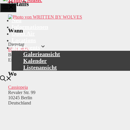
Details
Menü
Neu
Informationen
Wann
Open Air
Locations
Dienstag
Alle Events
07.11.2023
Galerieansicht
Beginn: 20:00
Kalender
Einlass: 19:00
Listenansicht
Wo
Cassiopeia
Revaler Str. 99
10245 Berlin
Deutschland