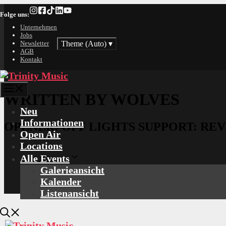
Zum
Folge uns:
Inhalt
springen
Unternehmen
Jobs
Theme (Auto)
▾
Newsletter
AGB
Kontakt
Menü
WRITTEN BY WOLVES
Neu
Informationen
OPENER: OFF LIGHTS SUPPORT: RE
Open Air
Locations
Alle Events
Galerieansicht
Kalender
Listenansicht