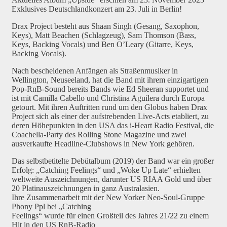
Exklusives Deutschlandkonzert am 23. Juli in Berlin!
Drax Project besteht aus Shaan Singh (Gesang, Saxophon,
Keys), Matt Beachen (Schlagzeug), Sam Thomson (Bass,
Keys, Backing Vocals) und Ben O’Leary (Gitarre, Keys,
Backing Vocals).
Nach bescheidenen Anfängen als Straßenmusiker in
Wellington, Neuseeland, hat die Band mit ihrem einzigartigen
Pop-RnB-Sound bereits Bands wie Ed Sheeran supportet und
ist mit Camilla Cabello und Christina Aguilera durch Europa
getourt. Mit ihren Auftritten rund um den Globus haben Drax
Project sich als einer der aufstrebenden Live-Acts etabliert, zu
deren Höhepunkten in den USA das i-Heart Radio Festival, die
Coachella-Party des Rolling Stone Magazine und zwei
ausverkaufte Headline-Clubshows in New York gehören.
Das selbstbetitelte Debütalbum (2019) der Band war ein großer
Erfolg: „Catching Feelings“ und „Woke Up Late“ erhielten
weltweite Auszeichnungen, darunter US RIAA Gold und über
20 Platinauszeichnungen in ganz Australasien.
Ihre Zusammenarbeit mit der New Yorker Neo-Soul-Gruppe
Phony Ppl bei „Catching
Feelings“ wurde für einen Großteil des Jahres 21/22 zu einem
Hit in den US RnB-Radio