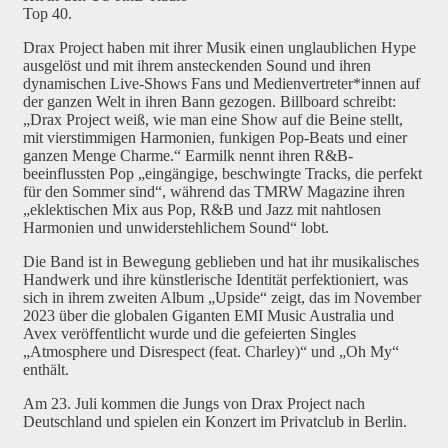
Top 40.
Drax Project haben mit ihrer Musik einen unglaublichen Hype
ausgelöst und mit ihrem ansteckenden Sound und ihren
dynamischen Live-Shows Fans und Medienvertreter*innen auf
der ganzen Welt in ihren Bann gezogen. Billboard schreibt:
„Drax Project weiß, wie man eine Show auf die Beine stellt,
mit vierstimmigen Harmonien, funkigen Pop-Beats und einer
ganzen Menge Charme.“ Earmilk nennt ihren R&B-
beeinflussten Pop „eingängige, beschwingte Tracks, die perfekt
für den Sommer sind“, während das TMRW Magazine ihren
„eklektischen Mix aus Pop, R&B und Jazz mit nahtlosen
Harmonien und unwiderstehlichem Sound“ lobt.
Die Band ist in Bewegung geblieben und hat ihr musikalisches
Handwerk und ihre künstlerische Identität perfektioniert, was
sich in ihrem zweiten Album „Upside“ zeigt, das im November
2023 über die globalen Giganten EMI Music Australia und
Avex veröffentlicht wurde und die gefeierten Singles
„Atmosphere und Disrespect (feat. Charley)“ und „Oh My“
enthält.
Am 23. Juli kommen die Jungs von Drax Project nach
Deutschland und spielen ein Konzert im Privatclub in Berlin.