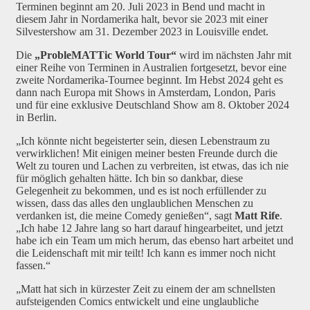
Terminen beginnt am 20. Juli 2023 in Bend und macht in
diesem Jahr in Nordamerika halt, bevor sie 2023 mit einer
Silvestershow am 31. Dezember 2023 in Louisville endet.
Die
„ProbleMATTic World Tour“
wird im nächsten Jahr mit
einer Reihe von Terminen in Australien fortgesetzt, bevor eine
zweite Nordamerika-Tournee beginnt. Im Hebst 2024 geht es
dann nach Europa mit Shows in Amsterdam, London, Paris
und für eine exklusive Deutschland Show am 8. Oktober 2024
in Berlin.
„Ich könnte nicht begeisterter sein, diesen Lebenstraum zu
verwirklichen! Mit einigen meiner besten Freunde durch die
Welt zu touren und Lachen zu verbreiten, ist etwas, das ich nie
für möglich gehalten hätte. Ich bin so dankbar, diese
Gelegenheit zu bekommen, und es ist noch erfüllender zu
wissen, dass das alles den unglaublichen Menschen zu
verdanken ist, die meine Comedy genießen“, sagt
Matt Rife
.
„Ich habe 12 Jahre lang so hart darauf hingearbeitet, und jetzt
habe ich ein Team um mich herum, das ebenso hart arbeitet und
die Leidenschaft mit mir teilt! Ich kann es immer noch nicht
fassen.“
„Matt hat sich in kürzester Zeit zu einem der am schnellsten
aufsteigenden Comics entwickelt und eine unglaubliche