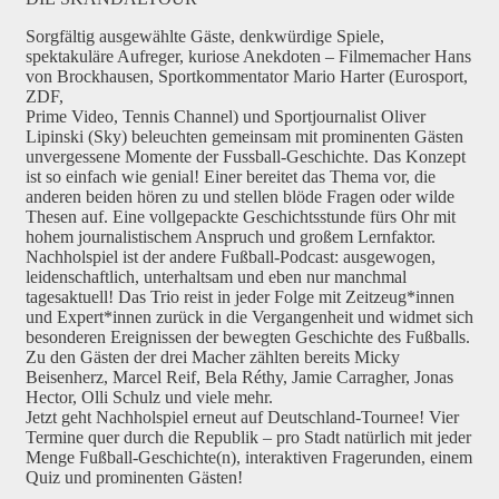
Sorgfältig ausgewählte Gäste, denkwürdige Spiele,
spektakuläre Aufreger, kuriose Anekdoten – Filmemacher Hans
von Brockhausen, Sportkommentator Mario Harter (Eurosport,
ZDF,
Prime Video, Tennis Channel) und Sportjournalist Oliver
Lipinski (Sky) beleuchten gemeinsam mit prominenten Gästen
unvergessene Momente der Fussball-Geschichte. Das Konzept
ist so einfach wie genial! Einer bereitet das Thema vor, die
anderen beiden hören zu und stellen blöde Fragen oder wilde
Thesen auf. Eine vollgepackte Geschichtsstunde fürs Ohr mit
hohem journalistischem Anspruch und großem Lernfaktor.
Nachholspiel ist der andere Fußball-Podcast: ausgewogen,
leidenschaftlich, unterhaltsam und eben nur manchmal
tagesaktuell! Das Trio reist in jeder Folge mit Zeitzeug*innen
und Expert*innen zurück in die Vergangenheit und widmet sich
besonderen Ereignissen der bewegten Geschichte des Fußballs.
Zu den Gästen der drei Macher zählten bereits Micky
Beisenherz, Marcel Reif, Bela Réthy, Jamie Carragher, Jonas
Hector, Olli Schulz und viele mehr.
Jetzt geht Nachholspiel erneut auf Deutschland-Tournee! Vier
Termine quer durch die Republik – pro Stadt natürlich mit jeder
Menge Fußball-Geschichte(n), interaktiven Fragerunden, einem
Quiz und prominenten Gästen!