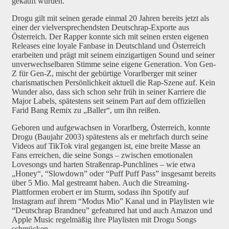
gekauft wurden.
Drogu gilt mit seinen gerade einmal 20 Jahren bereits jetzt als
einer der vielversprechendsten Deutschrap-Exporte aus
Österreich. Der Rapper konnte sich mit seinen ersten eigenen
Releases eine loyale Fanbase in Deutschland und Österreich
erarbeiten und prägt mit seinem einzigartigen Sound und seiner
unverwechselbaren Stimme seine eigene Generation. Von Gen-
Z für Gen-Z, mischt der gebürtige Vorarlberger mit seiner
charismatischen Persönlichkeit aktuell die Rap-Szene auf. Kein
Wunder also, dass sich schon sehr früh in seiner Karriere die
Major Labels, spätestens seit seinem Part auf dem offiziellen
Farid Bang Remix zu „Baller“, um ihn reißen.
Geboren und aufgewachsen in Vorarlberg, Österreich, konnte
Drogu (Baujahr 2003) spätestens als er mehrfach durch seine
Videos auf TikTok viral gegangen ist, eine breite Masse an
Fans erreichen, die seine Songs – zwischen emotionalen
Lovesongs und harten Straßenrap-Punchlines – wie etwa
„Honey“, “Slowdown” oder “Puff Puff Pass” insgesamt bereits
über 5 Mio. Mal gestreamt haben. Auch die Streaming-
Plattformen erobert er im Sturm, sodass ihn Spotify auf
Instagram auf ihrem “Modus Mio” Kanal und in Playlisten wie
“Deutschrap Brandneu” gefeatured hat und auch Amazon und
Apple Music regelmäßig ihre Playlisten mit Drogu Songs
schmücken.