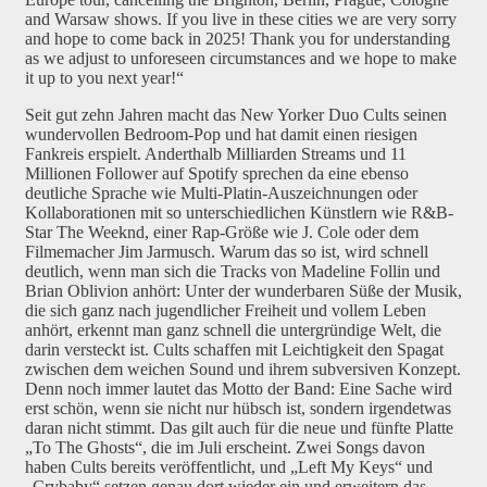
and Warsaw shows. If you live in these cities we are very sorry
and hope to come back in 2025! Thank you for understanding
as we adjust to unforeseen circumstances and we hope to make
it up to you next year!“
Seit gut zehn Jahren macht das New Yorker Duo Cults seinen
wundervollen Bedroom-Pop und hat damit einen riesigen
Fankreis erspielt. Anderthalb Milliarden Streams und 11
Millionen Follower auf Spotify sprechen da eine ebenso
deutliche Sprache wie Multi-Platin-Auszeichnungen oder
Kollaborationen mit so unterschiedlichen Künstlern wie R&B-
Star The Weeknd, einer Rap-Größe wie J. Cole oder dem
Filmemacher Jim Jarmusch. Warum das so ist, wird schnell
deutlich, wenn man sich die Tracks von Madeline Follin und
Brian Oblivion anhört: Unter der wunderbaren Süße der Musik,
die sich ganz nach jugendlicher Freiheit und vollem Leben
anhört, erkennt man ganz schnell die untergründige Welt, die
darin versteckt ist. Cults schaffen mit Leichtigkeit den Spagat
zwischen dem weichen Sound und ihrem subversiven Konzept.
Denn noch immer lautet das Motto der Band: Eine Sache wird
erst schön, wenn sie nicht nur hübsch ist, sondern irgendetwas
daran nicht stimmt. Das gilt auch für die neue und fünfte Platte
„To The Ghosts“, die im Juli erscheint. Zwei Songs davon
haben Cults bereits veröffentlicht, und „Left My Keys“ und
„Crybaby“ setzen genau dort wieder ein und erweitern das