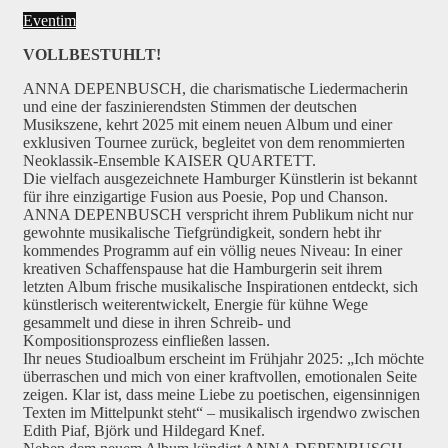
Eventim
VOLLBESTUHLT!
ANNA DEPENBUSCH, die charismatische Liedermacherin
und eine der faszinierendsten Stimmen der deutschen
Musikszene, kehrt 2025 mit einem neuen Album und einer
exklusiven Tournee zurück, begleitet von dem renommierten
Neoklassik-Ensemble KAISER QUARTETT.
Die vielfach ausgezeichnete Hamburger Künstlerin ist bekannt
für ihre einzigartige Fusion aus Poesie, Pop und Chanson.
ANNA DEPENBUSCH verspricht ihrem Publikum nicht nur
gewohnte musikalische Tiefgründigkeit, sondern hebt ihr
kommendes Programm auf ein völlig neues Niveau: In einer
kreativen Schaffenspause hat die Hamburgerin seit ihrem
letzten Album frische musikalische Inspirationen entdeckt, sich
künstlerisch weiterentwickelt, Energie für kühne Wege
gesammelt und diese in ihren Schreib- und
Kompositionsprozess einfließen lassen.
Ihr neues Studioalbum erscheint im Frühjahr 2025: „Ich möchte
überraschen und mich von einer kraftvollen, emotionalen Seite
zeigen. Klar ist, dass meine Liebe zu poetischen, eigensinnigen
Texten im Mittelpunkt steht“ – musikalisch irgendwo zwischen
Edith Piaf, Björk und Hildegard Knef.