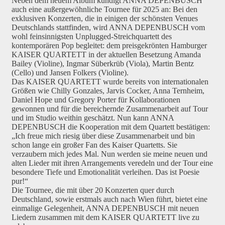
Neben dem neuem Album kündigt ANNA DEPENBUSCH
auch eine außergewöhnliche Tournee für 2025 an: Bei den
exklusiven Konzerten, die in einigen der schönsten Venues
Deutschlands stattfinden, wird ANNA DEPENBUSCH vom
wohl feinsinnigsten Unplugged-Streichquartett des
kontemporären Pop begleitet: dem preisgekrönten Hamburger
KAISER QUARTETT in der aktuellen Besetzung Amanda
Bailey (Violine), Ingmar Süberkrüb (Viola), Martin Bentz
(Cello) und Jansen Folkers (Violine).
Das KAISER QUARTETT wurde bereits von internationalen
Größen wie Chilly Gonzales, Jarvis Cocker, Anna Ternheim,
Daniel Hope und Gregory Porter für Kollaborationen
gewonnen und für die bereichernde Zusammenarbeit auf Tour
und im Studio weithin geschätzt. Nun kann ANNA
DEPENBUSCH die Kooperation mit dem Quartett bestätigen:
„Ich freue mich riesig über diese Zusammenarbeit und bin
schon lange ein großer Fan des Kaiser Quartetts. Sie
verzaubern mich jedes Mal. Nun werden sie meine neuen und
alten Lieder mit ihren Arrangements veredeln und der Tour eine
besondere Tiefe und Emotionalität verleihen. Das ist Poesie
pur!“
Die Tournee, die mit über 20 Konzerten quer durch
Deutschland, sowie erstmals auch nach Wien führt, bietet eine
einmalige Gelegenheit, ANNA DEPENBUSCH mit neuen
Liedern zusammen mit dem KAISER QUARTETT live zu