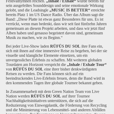
Festivalhymnen reichen.
„Inhale / Exhale“
wurde bereits für
sein ausgefeiltes Sounddesign und seine emotionale Wirkung
gelobt, und die Leadsingle
„MUSIC IS BETTER“
erreichte
bereits Platz 1 im US Dance Radio. Über das Album sagt die
Band: „Diese Platte ist etwas ganz Besonderes für uns. Es ist
verrückt, wenn man bedenkt, dass wir seit fast fünfzehn Jahren
gemeinsam an diesem Projekt arbeiten, und dass wir jetzt fünf
Alben haben und genauso begeistert davon sind, gemeinsam
Musik zu machen, wie zu Beginn.“
Bei jeder Live-Show laden
RÜFÜS DU SOL
ihre Fans ein,
sich mit ihnen auf eine immersive Reise zu begeben, bei der sie
visuelle und klangliche Elemente einsetzen, um ein
unvergessliches Erlebnis zu schaffen. Mit weiteren globalen
Tourdaten am Horizont verspricht die
„Inhale / Exhale Tour“
von
RÜFÜS DU SOL
eine ihrer bisher denkwürdigsten
Reisen zu werden. Die Fans können sich auf ein
beeindruckendes Live-Erlebnis freuen, denn die Band wird in
den kommenden Tagen ihre globale Tournee bekannt geben.
In Zusammenarbeit mit dem Green Nation Team von Live
Nation werden
RÜFÜS DU SOL
auf ihrer Tournee
Nachhaltigkeitsinitiativen unterstützen, die sich auf die
Reduzierung von Einwegplastik, die Förderung von Recycling
und die Minimierung von Lebensmittel- und anderen Abfällen