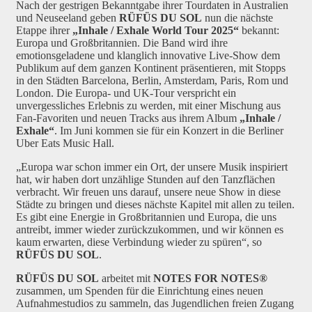
Nach der gestrigen Bekanntgabe ihrer Tourdaten in Australien
und Neuseeland geben
RÜFÜS DU SOL
nun die nächste
Etappe ihrer
„Inhale / Exhale World Tour 2025“
bekannt:
Europa und Großbritannien. Die Band wird ihre
emotionsgeladene und klanglich innovative Live-Show dem
Publikum auf dem ganzen Kontinent präsentieren, mit Stopps
in den Städten Barcelona, Berlin, Amsterdam, Paris, Rom und
London. Die Europa- und UK-Tour verspricht ein
unvergessliches Erlebnis zu werden, mit einer Mischung aus
Fan-Favoriten und neuen Tracks aus ihrem Album
„Inhale /
Exhale“
. Im Juni kommen sie für ein Konzert in die Berliner
Uber Eats Music Hall.
„Europa war schon immer ein Ort, der unsere Musik inspiriert
hat, wir haben dort unzählige Stunden auf den Tanzflächen
verbracht. Wir freuen uns darauf, unsere neue Show in diese
Städte zu bringen und dieses nächste Kapitel mit allen zu teilen.
Es gibt eine Energie in Großbritannien und Europa, die uns
antreibt, immer wieder zurückzukommen, und wir können es
kaum erwarten, diese Verbindung wieder zu spüren“, so
RÜFÜS DU SOL
.
RÜFÜS DU SOL
arbeitet mit
NOTES FOR NOTES®
zusammen, um Spenden für die Einrichtung eines neuen
Aufnahmestudios zu sammeln, das Jugendlichen freien Zugang