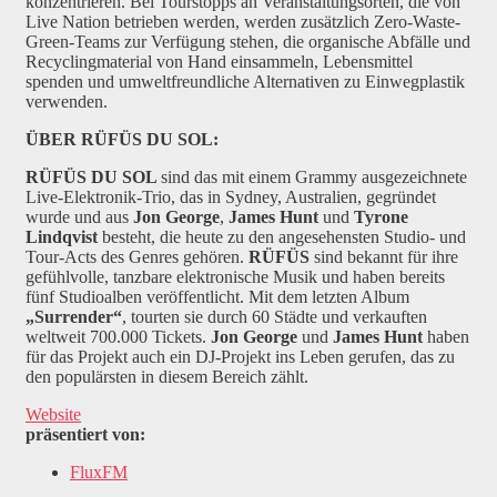
konzentrieren. Bei Tourstopps an Veranstaltungsorten, die von
Live Nation betrieben werden, werden zusätzlich Zero-Waste-
Green-Teams zur Verfügung stehen, die organische Abfälle und
Recyclingmaterial von Hand einsammeln, Lebensmittel
spenden und umweltfreundliche Alternativen zu Einwegplastik
verwenden.
ÜBER RÜFÜS DU SOL:
RÜFÜS DU SOL
sind das mit einem Grammy ausgezeichnete
Live-Elektronik-Trio, das in Sydney, Australien, gegründet
wurde und aus
Jon George
,
James Hunt
und
Tyrone
Lindqvist
besteht, die heute zu den angesehensten Studio- und
Tour-Acts des Genres gehören.
RÜFÜS
sind bekannt für ihre
gefühlvolle, tanzbare elektronische Musik und haben bereits
fünf Studioalben veröffentlicht. Mit dem letzten Album
„Surrender“
, tourten sie durch 60 Städte und verkauften
weltweit 700.000 Tickets.
Jon George
und
James Hunt
haben
für das Projekt auch ein DJ-Projekt ins Leben gerufen, das zu
den populärsten in diesem Bereich zählt.
Website
präsentiert von:
FluxFM