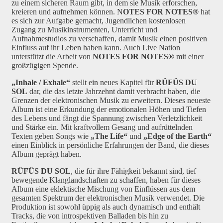
zu einem sicheren Raum gibt, in dem sie Musik erforschen,
kreieren und aufnehmen können. N
OTES FOR NOTES®
hat
es sich zur Aufgabe gemacht, Jugendlichen kostenlosen
Zugang zu Musikinstrumenten, Unterricht und
Aufnahmestudios zu verschaffen, damit Musik einen positiven
Einfluss auf ihr Leben haben kann. Auch Live Nation
unterstützt die Arbeit von
NOTES FOR NOTES®
mit einer
großzügigen Spende.
„Inhale / Exhale“
stellt ein neues Kapitel für
RÜFÜS DU
SOL
dar, die das letzte Jahrzehnt damit verbracht haben, die
Grenzen der elektronischen Musik zu erweitern. Dieses neueste
Album ist eine Erkundung der emotionalen Höhen und Tiefen
des Lebens und fängt die Spannung zwischen Verletzlichkeit
und Stärke ein. Mit kraftvollem Gesang und aufrüttelnden
Texten geben Songs wie
„The Life“
und
„Edge of the Earth“
einen Einblick in persönliche Erfahrungen der Band, die dieses
Album geprägt haben.
RÜFÜS DU SOL
, die für ihre Fähigkeit bekannt sind, tief
bewegende Klanglandschaften zu schaffen, haben für dieses
Album eine eklektische Mischung von Einflüssen aus dem
gesamten Spektrum der elektronischen Musik verwendet. Die
Produktion ist sowohl üppig als auch dynamisch und enthält
Tracks, die von introspektiven Balladen bis hin zu