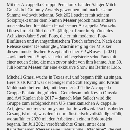
Mit der A-cappella-Gruppe Pentatonix hat der Sänger Mitch
Grassi drei Grammy Awards gewonnen und machte seine
Stimme weltweit bekannt. Seit 2021 sucht er mit seinem
Soloprojekt unter dem Namen
Messer
jedoch nach anderen
musikalischen Identitäten fernab seiner A-cappella-Wurzeln.
Dieses Projekt führt den 32-jährigen Tenor in Sphären des
Achtziger-Jahre Synth Pops, die er mit modernen Pop-
Einflüssen und avantgardistischem Touch erforscht. Nach dem
Release seiner Debütsingle
„Machine“
ging der Musiker
diesem musikalischen Rezept auf seiner EP
„Roses“
(2021)
sowie mehreren Singles nach und begeisterte seine Fans mit
einer neuen Seite, die man zuvor nicht von ihm kannte. Am 30.
Juli kommt
Messer
für eine exklusive Show ins Berliner Lido.
Mitchell Grassi wuchs in Texas auf und begann früh zu singen.
Bereits als Kind war der Sänger mit Scott Hoying und Kristin
Maldonado befreundet, mit denen er 2011 die A-cappella
Gruppe Pentatonix gründete. Gemeinsam mit Kevin Olusola
und Avi Kaplan (bis 2017 – danach Matt Sallee) wird die
Gruppe zum erfolgreichsten US-amerikanischen A-cappella-
Act, gewann drei Grammys und tourte weltweit. Doch isolierter
Gesang ist nicht, was den Tenor künstlerisch vollständig erfüllt,
woraufhin er 2020 mit den Arbeiten an einem Soloprojekt
begann. Im Juli 2021 veröffentlichte Grassi unter dem
Künstlernamen
Messer
seine Debütsingle
„Machine“
, die seit