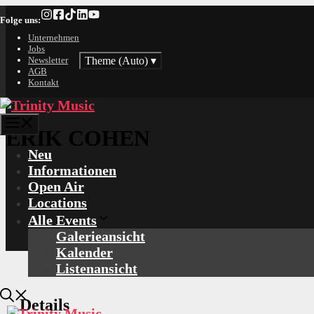
Zum
Folge uns:
Inhalt
springen
Unternehmen
Jobs
Theme (Auto)
▾
Newsletter
AGB
Kontakt
Menü
ERIK COHEN
Neu
Informationen
Open Air
Locations
Alle Events
Galerieansicht
Kalender
Listenansicht
Details