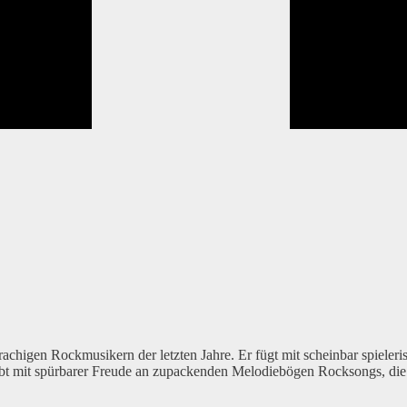
chigen Rockmusikern der letzten Jahre. Er fügt mit scheinbar spieleri
eibt mit spürbarer Freude an zupackenden Melodiebögen Rocksongs, die 