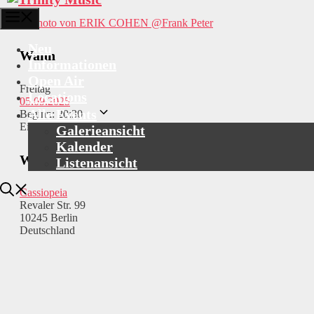
Menü
@Frank Peter
Neu
Wann
Informationen
Open Air
Freitag
Locations
05.09.2025
Alle Events
Beginn: 20:30
Einlass: 19:30
Galerieansicht
Kalender
Wo
Listenansicht
Cassiopeia
Revaler Str. 99
10245 Berlin
Deutschland