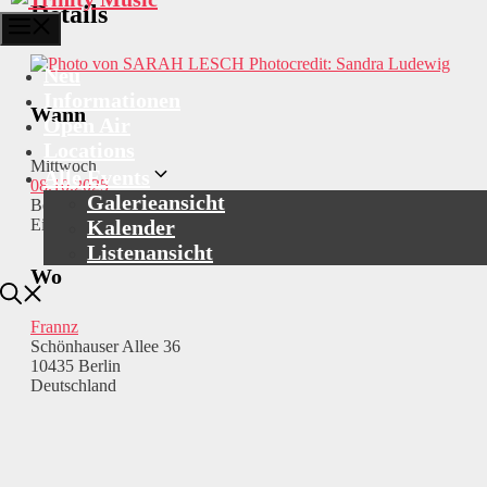
Details
Menü
Photocredit: Sandra Ludewig
Neu
Informationen
Wann
Open Air
Locations
Mittwoch
Alle Events
08.10.2025
Galerieansicht
Beginn: 20:00
Kalender
Einlass: 19:00
Listenansicht
Wo
Frannz
Schönhauser Allee 36
10435 Berlin
Deutschland