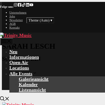
Zum
Folge uns:
Inhalt
springen
Unternehmen
Jobs
Theme (Auto)
▾
Newsletter
AGB
Kontakt
Menü
SARAH LESCH
Neu
Informationen
SUPPORT: LIN
Open Air
Locations
Alle Events
Galerieansicht
Kalender
Listenansicht