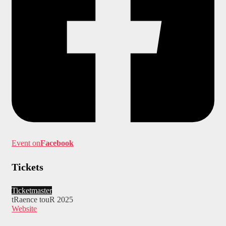
Event on
Facebook
Tickets
Ticketmaster
tRaence touR 2025
Website