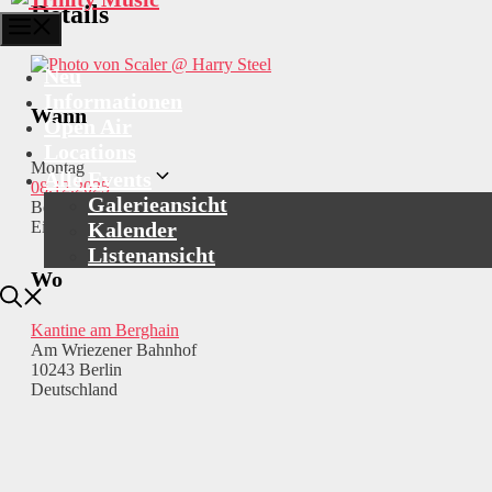
Details
Menü
@ Harry Steel
Neu
Informationen
Wann
Open Air
Locations
Montag
Alle Events
08.12.2025
Galerieansicht
Beginn: 20:00
Kalender
Einlass: 19:00
Listenansicht
Wo
Kantine am Berghain
Am Wriezener Bahnhof
10243 Berlin
Deutschland