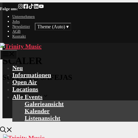
Zum
Folge uns:
Inhalt
springen
Unternehmen
Jobs
Theme (Auto)
▾
Newsletter
AGB
Kontakt
Menü
SCALER
Neu
Informationen
SUPPORT: SAFEJAS
Open Air
Locations
Alle Events
Galerieansicht
Kalender
Listenansicht