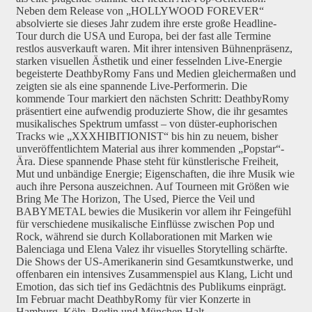
Neben dem Release von „HOLLYWOOD FOREVER“
absolvierte sie dieses Jahr zudem ihre erste große Headline-
Tour durch die USA und Europa, bei der fast alle Termine
restlos ausverkauft waren. Mit ihrer intensiven Bühnenpräsenz,
starken visuellen Ästhetik und einer fesselnden Live-Energie
begeisterte DeathbyRomy Fans und Medien gleichermaßen und
zeigten sie als eine spannende Live-Performerin. Die
kommende Tour markiert den nächsten Schritt: DeathbyRomy
präsentiert eine aufwendig produzierte Show, die ihr gesamtes
musikalisches Spektrum umfasst – von düster-euphorischen
Tracks wie „XXXHIBITIONIST“ bis hin zu neuem, bisher
unveröffentlichtem Material aus ihrer kommenden „Popstar“-
Ära. Diese spannende Phase steht für künstlerische Freiheit,
Mut und unbändige Energie; Eigenschaften, die ihre Musik wie
auch ihre Persona auszeichnen. Auf Tourneen mit Größen wie
Bring Me The Horizon, The Used, Pierce the Veil und
BABYMETAL bewies die Musikerin vor allem ihr Feingefühl
für verschiedene musikalische Einflüsse zwischen Pop und
Rock, während sie durch Kollaborationen mit Marken wie
Balenciaga und Elena Valez ihr visuelles Storytelling schärfte.
Die Shows der US-Amerikanerin sind Gesamtkunstwerke, und
offenbaren ein intensives Zusammenspiel aus Klang, Licht und
Emotion, das sich tief ins Gedächtnis des Publikums einprägt.
Im Februar macht DeathbyRomy für vier Konzerte in
Hamburg, Köln, Berlin und München Halt.