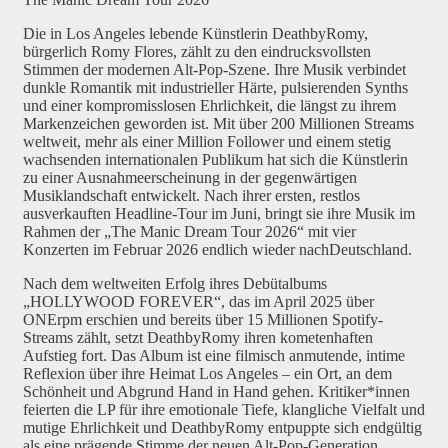
Die in Los Angeles lebende Künstlerin DeathbyRomy,
bürgerlich Romy Flores, zählt zu den eindrucksvollsten
Stimmen der modernen Alt-Pop-Szene. Ihre Musik verbindet
dunkle Romantik mit industrieller Härte, pulsierenden Synths
und einer kompromisslosen Ehrlichkeit, die längst zu ihrem
Markenzeichen geworden ist. Mit über 200 Millionen Streams
weltweit, mehr als einer Million Follower und einem stetig
wachsenden internationalen Publikum hat sich die Künstlerin
zu einer Ausnahmeerscheinung in der gegenwärtigen
Musiklandschaft entwickelt. Nach ihrer ersten, restlos
ausverkauften Headline-Tour im Juni, bringt sie ihre Musik im
Rahmen der „The Manic Dream Tour 2026“ mit vier
Konzerten im Februar 2026 endlich wieder nachDeutschland.
Nach dem weltweiten Erfolg ihres Debütalbums
„HOLLYWOOD FOREVER“, das im April 2025 über
ONErpm erschien und bereits über 15 Millionen Spotify-
Streams zählt, setzt DeathbyRomy ihren kometenhaften
Aufstieg fort. Das Album ist eine filmisch anmutende, intime
Reflexion über ihre Heimat Los Angeles – ein Ort, an dem
Schönheit und Abgrund Hand in Hand gehen. Kritiker*innen
feierten die LP für ihre emotionale Tiefe, klangliche Vielfalt und
mutige Ehrlichkeit und DeathbyRomy entpuppte sich endgültig
als eine prägende Stimme der neuen Alt-Pop-Generation.