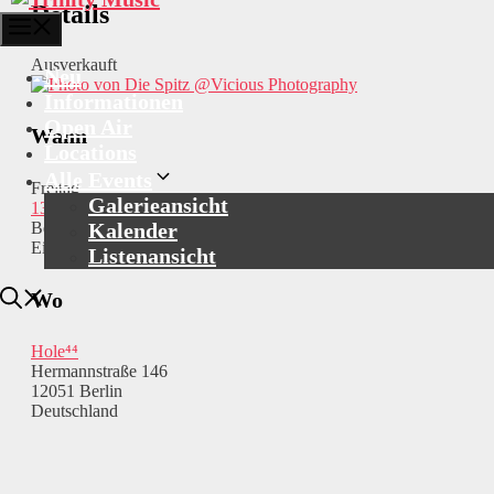
Details
Menü
Ausverkauft
Neu
@Vicious Photography
Informationen
Open Air
Wann
Locations
Alle Events
Freitag
Galerieansicht
13.02.2026
Kalender
Beginn: 20:00
Einlass: 19:00
Listenansicht
Wo
Hole⁴⁴
Hermannstraße 146
12051 Berlin
Deutschland