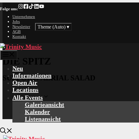
Zum
Folge uns:
Inhalt
springen
Unternehmen
Jobs
Theme (Auto)
▾
Newsletter
AGB
Kontakt
Menü
DIE SPITZ
Neu
Informationen
SUPPORT: AERIAL SALAD
Open Air
Locations
Alle Events
Galerieansicht
Kalender
Listenansicht