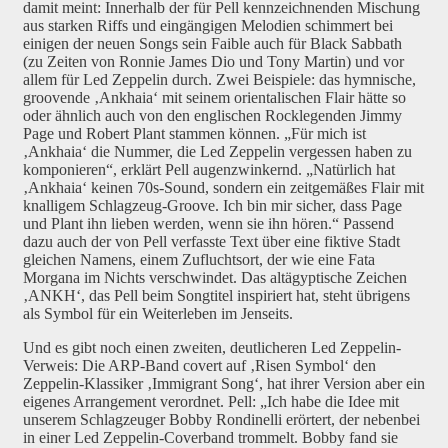
damit meint: Innerhalb der für Pell kennzeichnenden Mischung
aus starken Riffs und eingängigen Melodien schimmert bei
einigen der neuen Songs sein Faible auch für Black Sabbath
(zu Zeiten von Ronnie James Dio und Tony Martin) und vor
allem für Led Zeppelin durch. Zwei Beispiele: das hymnische,
groovende ‚Ankhaia‘ mit seinem orientalischen Flair hätte so
oder ähnlich auch von den englischen Rocklegenden Jimmy
Page und Robert Plant stammen können. „Für mich ist
‚Ankhaia‘ die Nummer, die Led Zeppelin vergessen haben zu
komponieren“, erklärt Pell augenzwinkernd. „Natürlich hat
‚Ankhaia‘ keinen 70s-Sound, sondern ein zeitgemäßes Flair mit
knalligem Schlagzeug-Groove. Ich bin mir sicher, dass Page
und Plant ihn lieben werden, wenn sie ihn hören.“ Passend
dazu auch der von Pell verfasste Text über eine fiktive Stadt
gleichen Namens, einem Zufluchtsort, der wie eine Fata
Morgana im Nichts verschwindet. Das altägyptische Zeichen
‚ANKH‘, das Pell beim Songtitel inspiriert hat, steht übrigens
als Symbol für ein Weiterleben im Jenseits.
Und es gibt noch einen zweiten, deutlicheren Led Zeppelin-
Verweis: Die ARP-Band covert auf ‚Risen Symbol‘ den
Zeppelin-Klassiker ‚Immigrant Song‘, hat ihrer Version aber ein
eigenes Arrangement verordnet. Pell: „Ich habe die Idee mit
unserem Schlagzeuger Bobby Rondinelli erörtert, der nebenbei
in einer Led Zeppelin-Coverband trommelt. Bobby fand sie