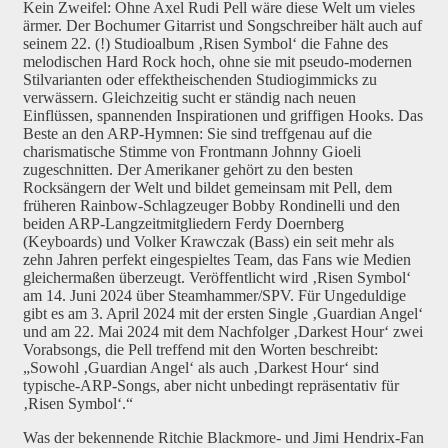
Kein Zweifel: Ohne Axel Rudi Pell wäre diese Welt um vieles
ärmer. Der Bochumer Gitarrist und Songschreiber hält auch auf
seinem 22. (!) Studioalbum ‚Risen Symbol‘ die Fahne des
melodischen Hard Rock hoch, ohne sie mit pseudo-modernen
Stilvarianten oder effektheischenden Studiogimmicks zu
verwässern. Gleichzeitig sucht er ständig nach neuen
Einflüssen, spannenden Inspirationen und griffigen Hooks. Das
Beste an den ARP-Hymnen: Sie sind treffgenau auf die
charismatische Stimme von Frontmann Johnny Gioeli
zugeschnitten. Der Amerikaner gehört zu den besten
Rocksängern der Welt und bildet gemeinsam mit Pell, dem
früheren Rainbow-Schlagzeuger Bobby Rondinelli und den
beiden ARP-Langzeitmitgliedern Ferdy Doernberg
(Keyboards) und Volker Krawczak (Bass) ein seit mehr als
zehn Jahren perfekt eingespieltes Team, das Fans wie Medien
gleichermaßen überzeugt. Veröffentlicht wird ‚Risen Symbol‘
am 14. Juni 2024 über Steamhammer/SPV. Für Ungeduldige
gibt es am 3. April 2024 mit der ersten Single ‚Guardian Angel‘
und am 22. Mai 2024 mit dem Nachfolger ‚Darkest Hour‘ zwei
Vorabsongs, die Pell treffend mit den Worten beschreibt:
„Sowohl ‚Guardian Angel‘ als auch ‚Darkest Hour‘ sind
typische-ARP-Songs, aber nicht unbedingt repräsentativ für
‚Risen Symbol‘.“
Was der bekennende Ritchie Blackmore- und Jimi Hendrix-Fan