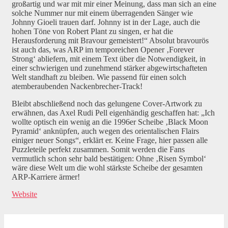
großartig und war mit mir einer Meinung, dass man sich an eine
solche Nummer nur mit einem überragenden Sänger wie
Johnny Gioeli trauen darf. Johnny ist in der Lage, auch die
hohen Töne von Robert Plant zu singen, er hat die
Herausforderung mit Bravour gemeistert!“ Absolut bravourös
ist auch das, was ARP im temporeichen Opener ‚Forever
Strong‘ abliefern, mit einem Text über die Notwendigkeit, in
einer schwierigen und zunehmend stärker abgewirtschafteten
Welt standhaft zu bleiben. Wie passend für einen solch
atemberaubenden Nackenbrecher-Track!
Bleibt abschließend noch das gelungene Cover-Artwork zu
erwähnen, das Axel Rudi Pell eigenhändig geschaffen hat: „Ich
wollte optisch ein wenig an die 1996er Scheibe ‚Black Moon
Pyramid‘ anknüpfen, auch wegen des orientalischen Flairs
einiger neuer Songs“, erklärt er. Keine Frage, hier passen alle
Puzzleteile perfekt zusammen. Somit werden die Fans
vermutlich schon sehr bald bestätigen: Ohne ‚Risen Symbol‘
wäre diese Welt um die wohl stärkste Scheibe der gesamten
ARP-Karriere ärmer!
Website