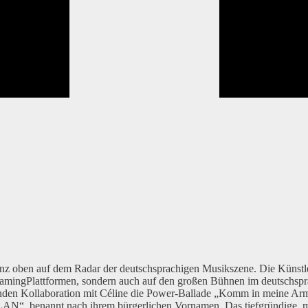
z oben auf dem Radar der deutschsprachigen Musikszene. Die Künstler
reamingPlattformen, sondern auch auf den großen Bühnen im deutschspr
enden Kollaboration mit Céline die Power-Ballade „Komm in meine Arm
LAN“, benannt nach ihrem bürgerlichen Vornamen. Das tiefgründige, mu