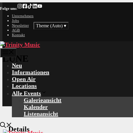
Zum
Folge uns:
Inhalt
springen
Unternehmen
Jobs
Theme (Auto)
▾
Newsletter
AGB
Kontakt
Menü
LUNE
Neu
Informationen
Open Air
Locations
Alle Events
Galerieansicht
Kalender
Listenansicht
Details