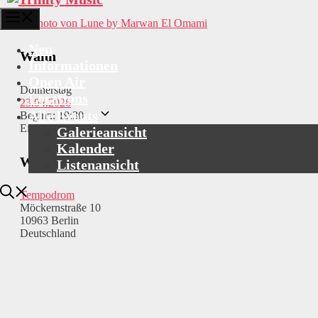
Menü
by Marwan El Omami
Neu
Wann
Informationen
Open Air
Donnerstag
Locations
23.04.2026
Alle Events
Beginn: 19:30
Einlass: 18:00
Galerieansicht
Kalender
Wo
Listenansicht
Tempodrom
Möckernstraße 10
10963 Berlin
Deutschland