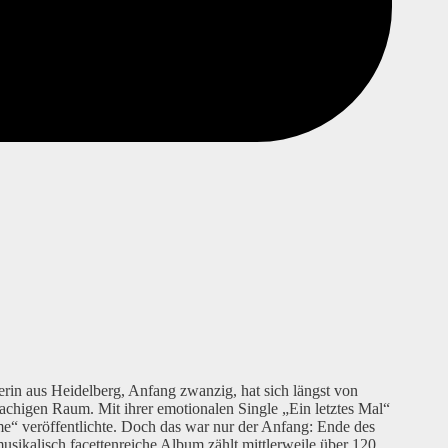
in aus Heidelberg, Anfang zwanzig, hat sich längst von
achigen Raum. Mit ihrer emotionalen Single „Ein letztes Mal“
e“ veröffentlichte. Doch das war nur der Anfang: Ende des
sikalisch facettenreiche Album zählt mittlerweile über 120