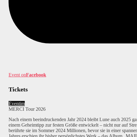
Event on
Facebook
Tickets
Eventim
MERCI Tour 2026
Nach einem beeindruckenden Jahr 2024 bleibt Lune auch 2025 gan
einem Geheimtipp zur festen Größe entwickelt – nicht nur auf St
berührte sie im Sommer 2024 Millionen, bevor sie in einer spann
Jahres erschien ihr bisher persönlichstes Werk – das Album „MAI