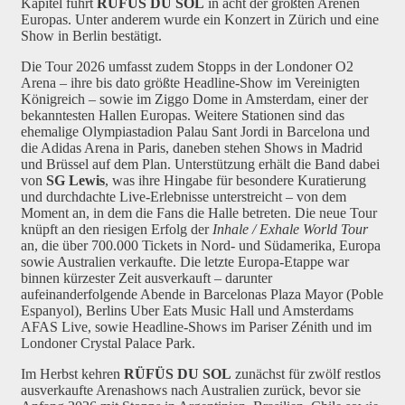
Kapitel führt
RÜFÜS DU SOL
in acht der größten Arenen
Europas. Unter anderem wurde ein Konzert in Zürich und eine
Show in Berlin bestätigt.
Die Tour 2026 umfasst zudem Stopps in der Londoner O2
Arena – ihre bis dato größte Headline-Show im Vereinigten
Königreich – sowie im Ziggo Dome in Amsterdam, einer der
bekanntesten Hallen Europas. Weitere Stationen sind das
ehemalige Olympiastadion Palau Sant Jordi in Barcelona und
die Adidas Arena in Paris, daneben stehen Shows in Madrid
und Brüssel auf dem Plan. Unterstützung erhält die Band dabei
von
SG Lewis
, was ihre Hingabe für besondere Kuratierung
und durchdachte Live-Erlebnisse unterstreicht – von dem
Moment an, in dem die Fans die Halle betreten. Die neue Tour
knüpft an den riesigen Erfolg der
Inhale / Exhale World Tour
an, die über 700.000 Tickets in Nord- und Südamerika, Europa
sowie Australien verkaufte. Die letzte Europa-Etappe war
binnen kürzester Zeit ausverkauft – darunter
aufeinanderfolgende Abende in Barcelonas Plaza Mayor (Poble
Espanyol), Berlins Uber Eats Music Hall und Amsterdams
AFAS Live, sowie Headline-Shows im Pariser Zénith und im
Londoner Crystal Palace Park.
Im Herbst kehren
RÜFÜS DU SOL
zunächst für zwölf restlos
ausverkaufte Arenashows nach Australien zurück, bevor sie