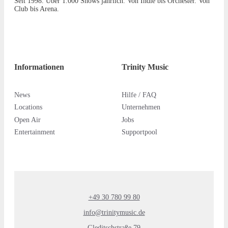
Seit 1998. Über 1.000 Shows jährlich. Von Indie bis Orchester. Von
Club bis Arena.
Informationen
Trinity Music
News
Hilfe / FAQ
Locations
Unternehmen
Open Air
Jobs
Entertainment
Supportpool
+49 30 780 99 80
info@trinitymusic.de
Gleditschstraße 79