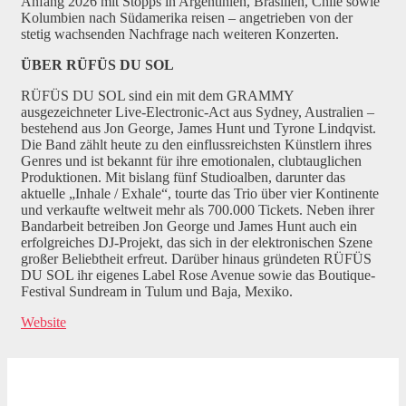
Anfang 2026 mit Stopps in Argentinien, Brasilien, Chile sowie
Kolumbien nach Südamerika reisen – angetrieben von der
stetig wachsenden Nachfrage nach weiteren Konzerten.
ÜBER RÜFÜS DU SOL
RÜFÜS DU SOL sind ein mit dem GRAMMY
ausgezeichneter Live-Electronic-Act aus Sydney, Australien –
bestehend aus Jon George, James Hunt und Tyrone Lindqvist.
Die Band zählt heute zu den einflussreichsten Künstlern ihres
Genres und ist bekannt für ihre emotionalen, clubtauglichen
Produktionen. Mit bislang fünf Studioalben, darunter das
aktuelle „Inhale / Exhale“, tourte das Trio über vier Kontinente
und verkaufte weltweit mehr als 700.000 Tickets. Neben ihrer
Bandarbeit betreiben Jon George und James Hunt auch ein
erfolgreiches DJ-Projekt, das sich in der elektronischen Szene
großer Beliebtheit erfreut. Darüber hinaus gründeten RÜFÜS
DU SOL ihr eigenes Label Rose Avenue sowie das Boutique-
Festival Sundream in Tulum und Baja, Mexiko.
Website