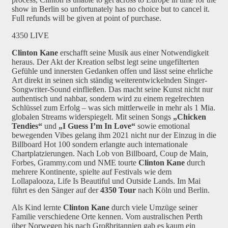
show in Berlin so unfortunately has no choice but to cancel it.
Full refunds will be given at point of purchase.
4350 LIVE
Clinton Kane
erschafft seine Musik aus einer Notwendigkeit
heraus. Der Akt der Kreation selbst legt seine ungefilterten
Gefühle und innersten Gedanken offen und lässt seine ehrliche
Art direkt in seinen sich ständig weiterentwickelnden Singer-
Songwriter-Sound einfließen. Das macht seine Kunst nicht nur
authentisch und nahbar, sondern wird zu einem regelrechten
Schlüssel zum Erfolg – was sich mittlerweile in mehr als 1 Mia.
globalen Streams widerspiegelt. Mit seinen Songs
„
Chicken
Tendies
“
und
„I
Guess I’m In Love
“
sowie emotional
bewegenden Vibes gelang ihm 2021 nicht nur der Einzug in die
Billboard Hot 100 sondern erlangte auch internationale
Chartplatzierungen. Nach Lob von Billboard, Coup de Main,
Forbes, Grammy.com und NME tourte
Clinton
Kane
durch
mehrere Kontinente, spielte auf Festivals wie dem
Lollapalooza, Life Is Beautiful und Outside Lands. Im Mai
führt es den Sänger auf der
4350 Tour
nach Köln und Berlin.
Als Kind lernte
Clinton Kane
durch viele Umzüge seiner
Familie verschiedene Orte kennen. Vom australischen Perth
über Norwegen bis nach Großbritannien gab es kaum ein