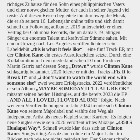
richtiges Zuhause für den Sohn eines philippinischen Vaters
und einer norwegischen Mutter, der auch in seiner Jugend viel
reiste. Auf diesen Reisen begleitete ihn durchweg die Musik,
die er ab seinem 16. Lebensjahr online teilte und sich damit
schnell ein Following aufbaute. 2019 unterschrieb er einen
Vertrag bei Columbia Records, die im damals 19-jährigen
Sänger ein enormes Talent mit kraftvoller Stimme sahen. Mit
einem Umzug nach Los Angeles veröffentlichte er sein
Labeldebüt
„
t
his
i
s
w
hat
i
t
f
eels
l
ike“
– eine fünf Track EP, mit
der
Clinton Kane
ein erstes Ausrufezeichen setzte. Durch eine
Kollaboration mit dem niederländischen DJ und Producer
Martin Garrix auf dessen Song
„Drown“
wurde
Clinton Kane
schlagartig bekannter. 2020 feierte er mit den Tracks
„Fix It to
Break It“
und
„i don’t want to watch the world end with
someone else”
zwei weitere Erfolgstracks. 2022 veröffentlichte
er sein Album
„MAYBE SOMEDAY IT’LL ALL BE OK“
mitsamt seinen beiden Hitsingles, auf die bereits 2023 die EP
„AND ALL I LOVED, I LOVED ALONE
“ folgte. Nach
weiteren Veröffentlichungen im Jahr 2024 trennte sich
Clinton
Kane
von seinem Majorlabel und wählte den Weg als
Independent Artist als neues Kapitel seiner Karriere. Es folgten
neue Singles sowie sein 2026 veröffentlichtes Mixtape
„4
35
0 S
Hualapai Way“
. Schnell wurde klar, dass sich an
Clinton
Kanes
Songwriting-Ansatz auch ohne ein Major Label im
Rücken nach wie vor nichts geändert hat. Der Sänger schreibt