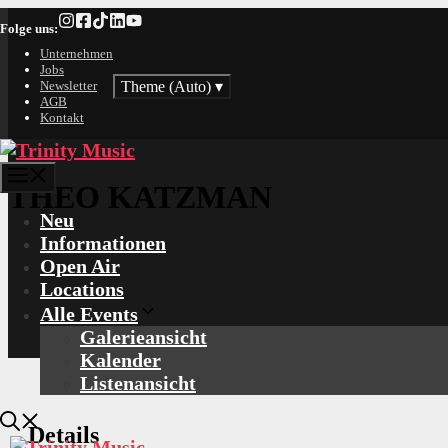
Zum
Folge uns:
Inhalt
springen
Unternehmen
Jobs
Theme (Auto)
▾
Newsletter
AGB
Kontakt
Menü
THEO KATZMAN
Neu
Informationen
Open Air
Locations
Alle Events
Galerieansicht
Kalender
Listenansicht
Details