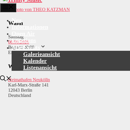
Menü
Neu
Wann
Informationen
Open Air
Samstag
Locations
06.06.2026
Alle Events
Beginn: 20:00
Einlass: 19:00
Galerieansicht
Kalender
Wo
Listenansicht
Heimathafen Neukölln
Karl-Marx-Straße 141
12043 Berlin
Deutschland