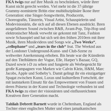
FKA twigs
nur auf ihre Musik zu beschränken, würde ihrer
Kunst nicht gerecht werden. Viel mehr ist die 37-jährige
Grammy-nominierte Britin eine multidisziplinäre Ikone ihrer
Generation: eine Singer-Songwriterin, Producerin,
Choreografin, Tänzerin, Visual Artist, Schauspielerin und
Modevisionärin, die sich auf all diesen Ebenen ausdrückt. Ihren
ausgefallenen Sound zwischen R&B, Avant-Pop, Trip-Hop und
elektronischer Musik verwebt sie gekonnt mit Tanz, Fashion
sowie Schauspiel und hat sich seit den frühen 2010ern mit ihrer
Musik, ihren Musikvideos und Songs wie
„Two Weeks“
,
„cellophane“
und
„tears in the club“
feat. The Weeknd aus
der Londoner Underground-Kunst- und Club-Szene zu
weltweiter Anerkennung erhoben. Bis heute war die Künstlerin
auf den Titelblättern der Vogue, Elle, Harper’s Bazaar, GQ,
Dazed sowie i-D zu sehen und fungierte als Werbegesicht für
große Kampagnen von Marken wie Calvin Klein, H&M, Marc
Jacobs, Apple und Sotheby’s. Damit gelingt ihr ein einzigartiger
Spagat zwischen Kunst, Luxus und kulturellem Fortschritt, der
mit lautstarkem Einsatz für das Empowerment von Frauen und
deren Präsenz in der Kunst und Technologie verbunden ist und
FKA twigs
zu einer der visionärsten und einflussreichsten
Kreativen ihrer Generation macht.
Tahliah Debrett Barnett
wurde in Cheltenham, England als
Tochter einer englischen Mutter und eines jamaikanischen