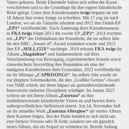
Vaters geboren. Beide Elternteile haben sich selbst der Kunst
verschrieben und so die Grundlage für ihre eigene künstlerische
Reise gelegt. Unter dem Künstlernamen
twigs
begann sie mit
16 Jahren ihre ersten Songs zu schreiben. Mit 17 zog sie nach
London, wo sie als Tänzerin arbeitete und 2012 ihre Debüt-EP
„EP1“
veröffentlichte. Nach Änderung ihres Künstlernamens
in
FKA twigs
folgte 2013 die zweite EP
„EP2“
. 2014 erschien
mit
„LP1“
das Debütalbum der Künstlerin, die im selben Jahr
für den BBC „Sound of“-Award nominiert wurde und 2015
ihre EP
„M3LL155X“
nachlegte. 2019 releaste
FKA
twigs
ihr
Album
„Magdalene“
und fundamentierte mit ihrer
Verschmelzung von Bewegung, experimentellen Sounds sowie
cineastischem Storytelling ihre Reputation als eine der
mutigsten Künstlerinnen ihrer Generation. 2022 veröffentlichte
sie ihr Mixtape
„CAPRISONGS“
. Im selben Jahr wurde sie
zur jüngsten Solomusikerin, die den „Godlike Genius“-Award
von NME erhielt, der ihren Impact als grenzüberschreitende
Innovatorin mehrerer Disziplinen würdigte. Im Januar 2025
schloss sie mit ihrem Album
„Eusexua“
an ihre
multidimensionale künstlerische Vision an und bewies ihren
außergewöhnlichen Stellenwert erneut. Am 14. November ließ
sie ihr aktuelles Werk
„Eusexua Afterglow“
als viertes Album
ihrer Karriere folgen. Bei der Platte handelt es sich nicht um
eine Deluxe-Version oder B-Seite, sondern um ein gänzlich
neues Album, das als Sequel zu verstehen ist. Bereits Anfang