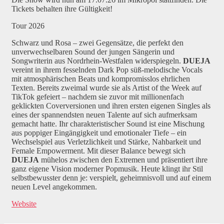
Tickets behalten ihre Gültigkeit!
Tour 2026
Schwarz und Rosa – zwei Gegensätze, die perfekt den
unverwechselbaren Sound der jungen Sängerin und
Songwriterin aus Nordrhein-Westfalen widerspiegeln.
DUEJA
vereint in ihrem fesselnden Dark Pop süß-melodische Vocals
mit atmosphärischen Beats und kompromisslos ehrlichen
Texten. Bereits zweimal wurde sie als Artist of the Week auf
TikTok gefeiert – nachdem sie zuvor mit millionenfach
geklickten Coverversionen und ihren ersten eigenen Singles als
eines der spannendsten neuen Talente auf sich aufmerksam
gemacht hatte. Ihr charakteristischer Sound ist eine Mischung
aus poppiger Eingängigkeit und emotionaler Tiefe – ein
Wechselspiel aus Verletzlichkeit und Stärke, Nahbarkeit und
Female Empowerment. Mit dieser Balance bewegt sich
DUEJA
mühelos zwischen den Extremen und präsentiert ihre
ganz eigene Vision moderner Popmusik. Heute klingt ihr Stil
selbstbewusster denn je: verspielt, geheimnisvoll und auf einem
neuen Level angekommen.
Website