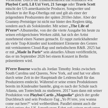
Playboi Carti, Lil Uzi Vert, 21 Savage
oder
Travis Scott
mischt der US-amerikanische Producer, Songwriter und
Musiker in der Rap-Oberliga mit und gilt als einer der
prägendsten Produzenten der späten 2010er-Jahre. Aber der
Grammy-Preisträger ist nicht nur hinter den Reglern tätig,
sondern auch als Solokünstler. Mit seiner
„The Life of
Pi’erre“
-Albumreihe, von der die vierte Ausgabe bis heute zu
seinen erfolgreichsten Werken zählt, hat sich der Artist
zunehmend einen Namen gemacht. Er rappt zurückhaltender
als viele Trap-Künstler und kombiniert Elemente des Genres
mit verträumtem Cloud-Rap und melodischem R&B. 2025 hat
er mit
„Made In Paris“
sein aktuelles Album veröffentlicht,
das er im September 2026 bei einem Konzert in Berlin
präsentieren wird.
Pi’erre Bourne
wuchs als Jordan Timothy Jenks zwischen
South Carolina und Queens, New York, auf und hat vor allem
durch seine Zeit in der Hauptstadt die Leidenschaft für das
Produzieren entdeckt. Während er seine ersten Produktionen
bereits im Kindesalter bastelte, ging es nach der Schule nach
Atlanta, um Tontechnik zu studieren. 2017 kam dann mit seiner
Produktion von
Playboi Cartis „Magnolia“
gleich der große
Durchbruch und sein Producer-Tag „Yo Pi’erre, you wanna
come out here?“ wird weltberühmt. Parallel nimmt auch die
Solokarriere des US-Amerikaners Fahrt auf: seinen markanten