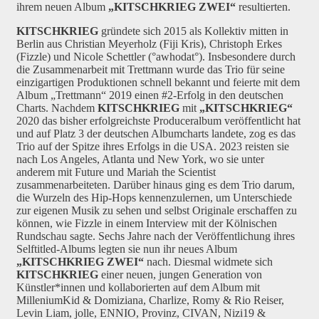
ihrem neuen Album
„KITSCHKRIEG ZWEI“
resultierten.
KITSCHKRIEG
gründete sich 2015 als Kollektiv mitten in
Berlin aus Christian Meyerholz (Fiji Kris), Christoph Erkes
(Fizzle) und Nicole Schettler (°awhodat°). Insbesondere durch
die Zusammenarbeit mit Trettmann wurde das Trio für seine
einzigartigen Produktionen schnell bekannt und feierte mit dem
Album „Trettmann“ 2019 einen #2-Erfolg in den deutschen
Charts. Nachdem
KITSCHKRIEG
mit
„KITSCHKRIEG“
2020 das bisher erfolgreichste Produceralbum veröffentlicht hat
und auf Platz 3 der deutschen Albumcharts landete, zog es das
Trio auf der Spitze ihres Erfolgs in die USA. 2023 reisten sie
nach Los Angeles, Atlanta und New York, wo sie unter
anderem mit Future und Mariah the Scientist
zusammenarbeiteten. Darüber hinaus ging es dem Trio darum,
die Wurzeln des Hip-Hops kennenzulernen, um Unterschiede
zur eigenen Musik zu sehen und selbst Originale erschaffen zu
können, wie Fizzle in einem Interview mit der Kölnischen
Rundschau sagte. Sechs Jahre nach der Veröffentlichung ihres
Selftitled-Albums legten sie nun ihr neues Album
„KITSCHKRIEG ZWEI“
nach. Diesmal widmete sich
KITSCHKRIEG
einer neuen, jungen Generation von
Künstler*innen und kollaborierten auf dem Album mit
MilleniumKid & Domiziana, Charlize, Romy & Rio Reiser,
Levin Liam, jolle, ENNIO, Provinz, CIVAN, Nizi19 &