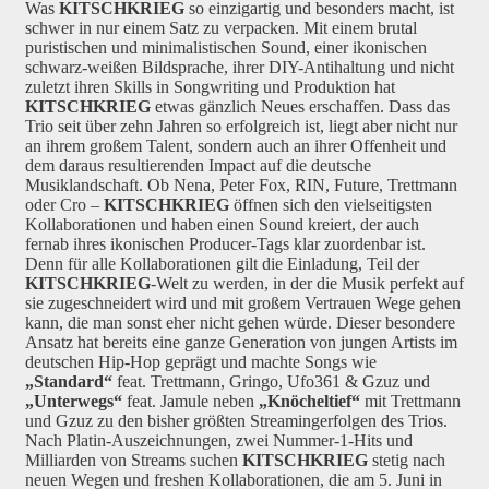
Was
KITSCHKRIEG
so einzigartig und besonders macht, ist
schwer in nur einem Satz zu verpacken. Mit einem brutal
puristischen und minimalistischen Sound, einer ikonischen
schwarz-weißen Bildsprache, ihrer DIY-Antihaltung und nicht
zuletzt ihren Skills in Songwriting und Produktion hat
KITSCHKRIEG
etwas gänzlich Neues erschaffen. Dass das
Trio seit über zehn Jahren so erfolgreich ist, liegt aber nicht nur
an ihrem großem Talent, sondern auch an ihrer Offenheit und
dem daraus resultierenden Impact auf die deutsche
Musiklandschaft. Ob Nena, Peter Fox, RIN, Future, Trettmann
oder Cro –
KITSCHKRIEG
öffnen sich den vielseitigsten
Kollaborationen und haben einen Sound kreiert, der auch
fernab ihres ikonischen Producer-Tags klar zuordenbar ist.
Denn für alle Kollaborationen gilt die Einladung, Teil der
KITSCHKRIEG
-Welt zu werden, in der die Musik perfekt auf
sie zugeschneidert wird und mit großem Vertrauen Wege gehen
kann, die man sonst eher nicht gehen würde. Dieser besondere
Ansatz hat bereits eine ganze Generation von jungen Artists im
deutschen Hip-Hop geprägt und machte Songs wie
„Standard“
feat. Trettmann, Gringo, Ufo361 & Gzuz und
„Unterwegs“
feat. Jamule neben
„Knöcheltief“
mit Trettmann
und Gzuz zu den bisher größten Streamingerfolgen des Trios.
Nach Platin-Auszeichnungen, zwei Nummer-1-Hits und
Milliarden von Streams suchen
KITSCHKRIEG
stetig nach
neuen Wegen und freshen Kollaborationen, die am 5. Juni in