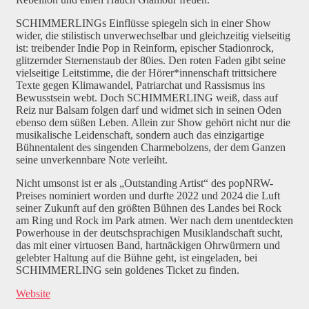
SCHIMMERLINGs Einflüsse spiegeln sich in einer Show
wider, die stilistisch unverwechselbar und gleichzeitig vielseitig
ist: treibender Indie Pop in Reinform, epischer Stadionrock,
glitzernder Sternenstaub der 80ies. Den roten Faden gibt seine
vielseitige Leitstimme, die der Hörer*innenschaft trittsichere
Texte gegen Klimawandel, Patriarchat und Rassismus ins
Bewusstsein webt. Doch SCHIMMERLING weiß, dass auf
Reiz nur Balsam folgen darf und widmet sich in seinen Oden
ebenso dem süßen Leben. Allein zur Show gehört nicht nur die
musikalische Leidenschaft, sondern auch das einzigartige
Bühnentalent des singenden Charmebolzens, der dem Ganzen
seine unverkennbare Note verleiht.
Nicht umsonst ist er als „Outstanding Artist“ des popNRW-
Preises nominiert worden und durfte 2022 und 2024 die Luft
seiner Zukunft auf den größten Bühnen des Landes bei Rock
am Ring und Rock im Park atmen. Wer nach dem unentdeckten
Powerhouse in der deutschsprachigen Musiklandschaft sucht,
das mit einer virtuosen Band, hartnäckigen Ohrwürmern und
gelebter Haltung auf die Bühne geht, ist eingeladen, bei
SCHIMMERLING sein goldenes Ticket zu finden.
Website