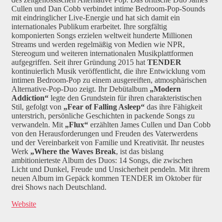
Cullen und Dan Cobb verbindet intime Bedroom-Pop-Sounds
mit eindringlicher Live-Energie und hat sich damit ein
internationales Publikum erarbeitet. Ihre sorgfältig
komponierten Songs erzielen weltweit hunderte Millionen
Streams und werden regelmäßig von Medien wie NPR,
Stereogum und weiteren internationalen Musikplattformen
aufgegriffen. Seit ihrer Gründung 2015 hat
TENDER
kontinuierlich Musik veröffentlicht, die ihre Entwicklung vom
intimen Bedroom-Pop zu einem ausgereiften, atmosphärischen
Alternative-Pop-Duo zeigt. Ihr Debütalbum
„Modern
Addiction“
legte den Grundstein für ihren charakteristischen
Stil, gefolgt von
„Fear of Falling Asleep“
das ihre Fähigkeit
unterstrich, persönliche Geschichten in packende Songs zu
verwandeln. Mit
„Flux“
erzählten James Cullen und Dan Cobb
von den Herausforderungen und Freuden des Vaterwerdens
und der Vereinbarkeit von Familie und Kreativität. Ihr neustes
Werk
„Where the Waves Break
, ist das bislang
ambitionierteste Album des Duos: 14 Songs, die zwischen
Licht und Dunkel, Freude und Unsicherheit pendeln. Mit ihrem
neuen Album im Gepäck kommen TENDER im Oktober für
drei Shows nach Deutschland.
Website