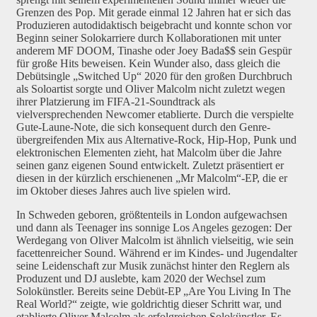
Grenzen des Pop. Mit gerade einmal 12 Jahren hat er sich das
Produzieren autodidaktisch beigebracht und konnte schon vor
Beginn seiner Solokarriere durch Kollaborationen mit unter
anderem MF DOOM, Tinashe oder Joey Bada$$ sein Gespür
für große Hits beweisen. Kein Wunder also, dass gleich die
Debütsingle „Switched Up“ 2020 für den großen Durchbruch
als Soloartist sorgte und Oliver Malcolm nicht zuletzt wegen
ihrer Platzierung im FIFA-21-Soundtrack als
vielversprechenden Newcomer etablierte. Durch die verspielte
Gute-Laune-Note, die sich konsequent durch den Genre-
übergreifenden Mix aus Alternative-Rock, Hip-Hop, Punk und
elektronischen Elementen zieht, hat Malcolm über die Jahre
seinen ganz eigenen Sound entwickelt. Zuletzt präsentiert er
diesen in der kürzlich erschienenen „Mr Malcolm“-EP, die er
im Oktober dieses Jahres auch live spielen wird.
In Schweden geboren, größtenteils in London aufgewachsen
und dann als Teenager ins sonnige Los Angeles gezogen: Der
Werdegang von Oliver Malcolm ist ähnlich vielseitig, wie sein
facettenreicher Sound. Während er im Kindes- und Jugendalter
seine Leidenschaft zur Musik zunächst hinter den Reglern als
Produzent und DJ auslebte, kam 2020 der Wechsel zum
Solokünstler. Bereits seine Debüt-EP „Are You Living In The
Real World?“ zeigte, wie goldrichtig dieser Schritt war, und
etablierte Oliver Malcolm als erfolgreichen Solokünstler. Es