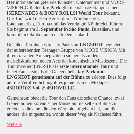
Der
international gefeierte Künstler, Unternehmer und MORE
VISION-Gründer
Jay Park
gibt die nächste Etappe seiner
[SERENADES & BODY ROLLS] World Tour
bekannt.
Die Tour wird diesen Herbst durch Nordamerika,
Lateinamerika, Europa und das Vereinigte Königreich führen.
Sie beginnt am
3. September in São Paulo, Brasilien
,
und
kommt im Oktober auch nach Deutschland.
Bei allen Terminen wird Jay Park von
LNGSHOT
begleitet,
der aufstrebenden Teenager-Gruppe von MORE VISION. Mit
ihrem rasanten Aufstieg zählen sie bereits zu den
meistdiskutierten neuen Acts der koreanischen Musikszene. Die
Tour markiert LNGSHOTs
erste internationale Tour
und
bietet Fans erstmals die Gelegenheit
,
Jay Park und
LNGSHOT gemeinsam auf der Bühne
zu erleben. Dies folgt
auf die Veröffentlichung ihres gemeinsamen Mixtapes
4SHOBOIZ Vol. 2: 4SHOVILLE.
Gemeinsam bietet die Tour den Fans die seltene Chance, zwei
Generationen koreanischer Musik auf derselben Bühne zu
erleben – die eine, die den Weg mit aufgebaut hat, und die
andere, die mitgestaltet, wohin dieser Weg als Nächstes führt.
Website