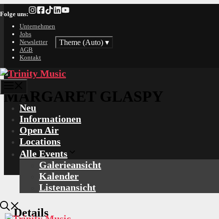
Zum
Folge uns:
Inhalt
springen
Unternehmen
Jobs
Theme (Auto)
▾
Newsletter
AGB
Kontakt
Menü
MARGARET GLASPY
Neu
Informationen
Open Air
Locations
Alle Events
Galerieansicht
Kalender
Listenansicht
Details