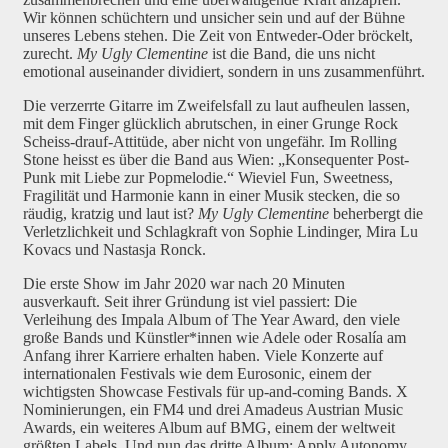
Wir können schüchtern und unsicher sein und auf der Bühne
unseres Lebens stehen. Die Zeit von Entweder-Oder bröckelt,
zurecht.
My Ugly Clementine
ist die Band, die uns nicht
emotional auseinander dividiert, sondern in uns zusammenführt.
Die verzerrte Gitarre im Zweifelsfall zu laut aufheulen lassen,
mit dem Finger glücklich abrutschen, in einer Grunge Rock
Scheiss-drauf-Attitüde, aber nicht von ungefähr. Im Rolling
Stone heisst es über die Band aus Wien: „Konsequenter Post-
Punk mit Liebe zur Popmelodie.“ Wieviel Fun, Sweetness,
Fragilität und Harmonie kann in einer Musik stecken, die so
räudig, kratzig und laut ist?
My Ugly Clementine
beherbergt die
Verletzlichkeit und Schlagkraft von Sophie Lindinger, Mira Lu
Kovacs und Nastasja Ronck.
Die erste Show im Jahr 2020 war nach 20 Minuten
ausverkauft. Seit ihrer Gründung ist viel passiert: Die
Verleihung des Impala Album of The Year Award, den viele
große Bands und Künstler*innen wie Adele oder Rosalía am
Anfang ihrer Karriere erhalten haben. Viele Konzerte auf
internationalen Festivals wie dem Eurosonic, einem der
wichtigsten Showcase Festivals für up-and-coming Bands. X
Nominierungen, ein FM4 und drei Amadeus Austrian Music
Awards, ein weiteres Album auf BMG, einem der weltweit
größten Labels. Und nun das dritte Album: Apply Autonomy.