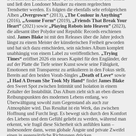
und ließ den Londoner Musiker zu einem regelrechten
Trendsetter werden. Es folgten die ebenfalls sehr erfolgreichen
Alben
„Overgrown“
(2013),
„The Coulour in Anything“
(2016),
„Assume Form“
(2019),
„Friends That Break Your
Heart”
(2021) sowie
„Playing Robots into Heaven”
(2023),
die allesamt über Polydor und Republic Records erschienen
sind.
James Blake
ist mit den Releases über die Jahre jedoch
längst zu einem Meister der künstlerischen Freiheit geworden
und hat sich dazu entschieden, sein nächstes Album komplett
unabhängig von einem Label zu veröffentlichen.
„Trying
Times“
eröffnet 2026 ein neues Kapitel für den Engländer, der
auf der Platte die Tiefe seiner Kunst sowie seine Fähigkeit,
Emotionen mit Transparenz zu artikulieren in den Fokus stellt.
Bereits auf den beiden Vorab-Singles
„Death of Love“
sowie
„I Had A Dream She Took My Hand“
findet
James Blake
den Sweet Spot zwischen Intimität und Isolation in einem
Zeitalter der Instabilität. Das Album zieht sich an eben diesen
Reibungspunkten des modernen Lebens entlang, wo
Überwältigung sowohl zum Gegenstand als auch zur
Atmosphäre wird. Das Resultat ist ein Werk, das zwischen
Hoffnung und Furcht liegt. Es bewegt sich durch den Komfort
des Liebens und dem Gefühl geliebt zu werden, während man
erkennt, wie fragil diese Sicherheit sich anfühlen kann –
insbesondere dann, wenn globale Ängste und private Zweifel
einen in gegensätzliche Richtungen drücken.