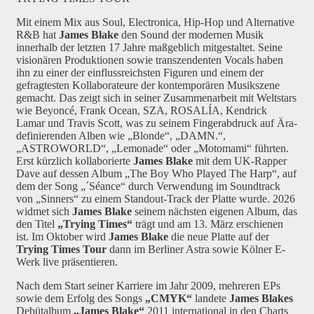
Mit einem Mix aus Soul, Electronica, Hip-Hop und Alternative
R&B hat
James Blake
den Sound der modernen Musik
innerhalb der letzten 17 Jahre maßgeblich mitgestaltet. Seine
visionären Produktionen sowie transzendenten Vocals haben
ihn zu einer der einflussreichsten Figuren und einem der
gefragtesten Kollaborateure der kontemporären Musikszene
gemacht. Das zeigt sich in seiner Zusammenarbeit mit Weltstars
wie Beyoncé, Frank Ocean, SZA, ROSALÍA, Kendrick
Lamar und Travis Scott, was zu seinem Fingerabdruck auf Ära-
definierenden Alben wie „Blonde“, „DAMN.“,
„ASTROWORLD“, „Lemonade“ oder „Motomami“ führten.
Erst kürzlich kollaborierte
James Blake
mit dem UK-Rapper
Dave auf dessen Album „The Boy Who Played The Harp“, auf
dem der Song „´Séance“ durch Verwendung im Soundtrack
von „Sinners“ zu einem Standout-Track der Platte wurde. 2026
widmet sich
James Blake
seinem nächsten eigenen Album, das
den Titel
„Trying Times“
trägt und am 13. März erschienen
ist. Im Oktober wird
James Blake
die neue Platte auf der
Trying Times Tour
dann im Berliner Astra sowie Kölner E-
Werk live präsentieren.
Nach dem Start seiner Karriere im Jahr 2009, mehreren EPs
sowie dem Erfolg des Songs
„CMYK“
landete
James
Blakes
Debütalbum
„James Blake“
2011 international in den Charts