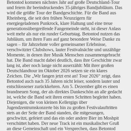
Betontod kommen nächstes Jahr auf große Deutschland-Tour
und feiern ihr beeindruckendes 35-jähriges Bandjubiläum. Das
wird die größte Tour der Bandgeschichte. Für die Band aus
Rheinberg, die seit den frühen Neunzigern für
energiegeladenen Punkrock, klare Haltung und eine treue
generationsübergreifende Fangemeinde steht, ist dieser Anlass
weit mehr als nur ein runder Geburtstag. Betontod nutzen das
Jubiläum, um ihren Fans auf ganz besondere Weise Danke zu
sagen – für Jahrzehnte voller gemeinsamer Erlebnisse,
verschwitzter Clubshows, lauter Festivalnächte und unzählige
Momente, in denen ihre Musik Menschen zusammengebracht
hat. Die Band macht dabei deutlich, dass ihre Geschichte zwar
lang ist, aber noch lange nicht auserzählt: Mit ihrer großen
Deutschlandtour im Oktober 2026 setzen sie ein klares
Zeichen. Die „Wir fangen jetzt erst an! Tour 2026“ zeigt, dass
Betontod auch nach 35 Jahren nicht leiser, sondern lauter und
entschlossener zurückkehren. Am 5. Dezember gibt es einen
brandneuen Song, der als direktes Dankeschön an alle gedacht
ist, welche die Band seit ihren ersten Schritten begleitet haben.
Diejenigen, die von kleinen Kellergigs über
Jugendzentrumskonzerte bis hin zu großen Festivalauftritten
stets an der Seite der Band standen, die mitgesungen,
geschwitzt, gefeiert und das ein oder andere Bier im Moshpit
verschüttet haben. Der neue Track ist ein musikalischer Gruß
an diese Gemeinschaft und ein Versprechen, dass Betontod