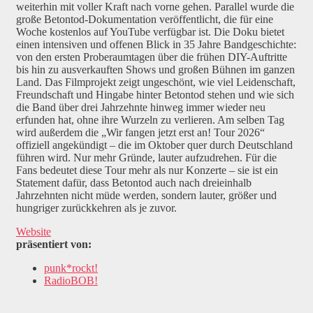
weiterhin mit voller Kraft nach vorne gehen. Parallel wurde die
große Betontod-Dokumentation veröffentlicht, die für eine
Woche kostenlos auf YouTube verfügbar ist. Die Doku bietet
einen intensiven und offenen Blick in 35 Jahre Bandgeschichte:
von den ersten Proberaumtagen über die frühen DIY-Auftritte
bis hin zu ausverkauften Shows und großen Bühnen im ganzen
Land. Das Filmprojekt zeigt ungeschönt, wie viel Leidenschaft,
Freundschaft und Hingabe hinter Betontod stehen und wie sich
die Band über drei Jahrzehnte hinweg immer wieder neu
erfunden hat, ohne ihre Wurzeln zu verlieren. Am selben Tag
wird außerdem die „Wir fangen jetzt erst an! Tour 2026“
offiziell angekündigt – die im Oktober quer durch Deutschland
führen wird. Nur mehr Gründe, lauter aufzudrehen. Für die
Fans bedeutet diese Tour mehr als nur Konzerte – sie ist ein
Statement dafür, dass Betontod auch nach dreieinhalb
Jahrzehnten nicht müde werden, sondern lauter, größer und
hungriger zurückkehren als je zuvor.
Website
präsentiert von:
punk*rockt!
RadioBOB!