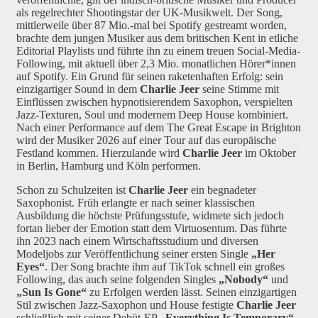
als regelrechter Shootingstar der UK-Musikwelt. Der Song,
mittlerweile über 87 Mio.-mal bei Spotify gestreamt worden,
brachte dem jungen Musiker aus dem britischen Kent in etliche
Editorial Playlists und führte ihn zu einem treuen Social-Media-
Following, mit aktuell über 2,3 Mio. monatlichen Hörer*innen
auf Spotify. Ein Grund für seinen raketenhaften Erfolg: sein
einzigartiger Sound in dem
Charlie Jeer
seine Stimme mit
Einflüssen zwischen hypnotisierendem Saxophon, verspielten
Jazz-Texturen, Soul und modernem Deep House kombiniert.
Nach einer Performance auf dem The Great Escape in Brighton
wird der Musiker 2026 auf einer Tour auf das europäische
Festland kommen. Hierzulande wird
Charlie
Jeer
im Oktober
in Berlin, Hamburg und Köln performen.
Schon zu Schulzeiten ist
Charlie Jeer
ein begnadeter
Saxophonist. Früh erlangte er nach seiner klassischen
Ausbildung die höchste Prüfungsstufe, widmete sich jedoch
fortan lieber der Emotion statt dem Virtuosentum. Das führte
ihn 2023 nach einem Wirtschaftsstudium und diversen
Modeljobs zur Veröffentlichung seiner ersten Single
„Her
Eyes“
. Der Song brachte ihm auf TikTok schnell ein großes
Following, das auch seine folgenden Singles
„Nobody“
und
„Sun Is Gone“
zu Erfolgen werden lässt. Seinen einzigartigen
Stil zwischen Jazz-Saxophon und House festigte
Charlie
Jeer
schließlich mit seiner Debüt-EP
„Everything Is Temporary“