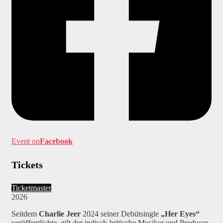
Event on
Facebook
Tickets
Ticketmaster
2026
Seitdem
Charlie Jeer
2024 seiner Debütsingle
„Her Eyes“
veröffentlichte, gilt der indisch-britische Musiker und Producer