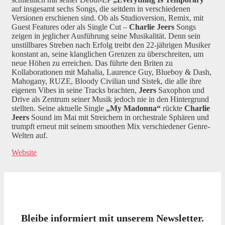
auf insgesamt sechs Songs, die seitdem in verschiedenen
Versionen erschienen sind. Ob als Studioversion, Remix, mit
Guest Features oder als Single Cut –
Charlie Jeers
Songs
zeigen in jeglicher Ausführung seine Musikalität. Denn sein
unstillbares Streben nach Erfolg treibt den 22-jährigen Musiker
konstant an, seine klanglichen Grenzen zu überschreiten, um
neue Höhen zu erreichen. Das führte den Briten zu
Kollaborationen mit Mahalia, Laurence Guy, Blueboy & Dash,
Mahogany, RUZE, Bloody Civilian und Sistek, die alle ihre
eigenen Vibes in seine Tracks brachten,
Jeers
Saxophon und
Drive als Zentrum seiner Musik jedoch nie in den Hintergrund
stellten. Seine aktuelle Single
„My Madonna“
rückte
Charlie
Jeers
Sound im Mai mit Streichern in orchestrale Sphären und
trumpft erneut mit seinem smoothen Mix verschiedener Genre-
Welten auf.
Website
Bleibe informiert mit unserem Newsletter.