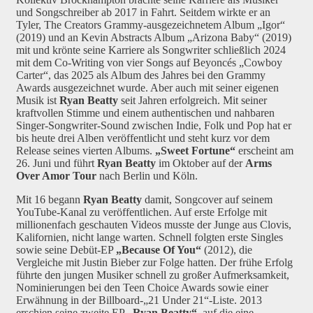
und Songschreiber ab 2017 in Fahrt. Seitdem wirkte er an
Tyler, The Creators Grammy-ausgezeichnetem Album „Igor“
(2019) und an Kevin Abstracts Album „Arizona Baby“ (2019)
mit und krönte seine Karriere als Songwriter schließlich 2024
mit dem Co-Writing von vier Songs auf Beyoncés „Cowboy
Carter“, das 2025 als Album des Jahres bei den Grammy
Awards ausgezeichnet wurde. Aber auch mit seiner eigenen
Musik ist
Ryan Beatty
seit Jahren erfolgreich. Mit seiner
kraftvollen Stimme und einem authentischen und nahbaren
Singer-Songwriter-Sound zwischen Indie, Folk und Pop hat er
bis heute drei Alben veröffentlicht und steht kurz vor dem
Release seines vierten Albums.
„Sweet Fortune“
erscheint am
26. Juni und führt
Ryan Beatty
im Oktober auf der
Arms
Over Amor Tour
nach Berlin und Köln.
Mit 16 begann
Ryan Beatty
damit, Songcover auf seinem
YouTube-Kanal zu veröffentlichen. Auf erste Erfolge mit
millionenfach geschauten Videos musste der Junge aus Clovis,
Kalifornien, nicht lange warten. Schnell folgten erste Singles
sowie seine Debüt-EP
„Because Of You“
(2012), die
Vergleiche mit Justin Bieber zur Folge hatten. Der frühe Erfolg
führte den jungen Musiker schnell zu großer Aufmerksamkeit,
Nominierungen bei den Teen Choice Awards sowie einer
Erwähnung in der Billboard-„21 Under 21“-Liste. 2013
erschien seine zweite EP
„Ryan Beatty“
, auf die eine