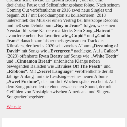
dreijährige Pause und Selbstfindungsphase folgte. Nach seinem
Coming Out veröffentlichte er 2016 zwei neue Singles und
begann 2017 mit Brockhampton zu kollaborieren. 2018
unterschrieb der Musiker einen Vertrag bei Interscope Records
und ließ sein Debütalbum
„Boy in Jeans“
folgen, was einen
Neustart für seine Karriere markierte. Sein Song
„Haircut“
avancierte neben Fanfavoriten wie
„Cupid“
und
„God
i
n
Jeans“
danach zum bisher meistgestreamten Track des
Künstlers, der bereits 2020 sein zweites Album
„Dreaming of
David“
mit Songs wie
„Evergreen“
nachlegte. Auf
„Calico“
(2023) offenbarte
Ryan Beatty
auf Songs wie
„White Teeth“
und
„Cinnamon Bread“
sinfonische Klänge neben
bewegenden Balladen wie
„Bruises Off The Peach“
und
„Ribbons“
. Mit
„Secret Language“
veröffentlichte der 30-
Jährige Anfang Juni die Leadsingle seines neuen Albums
„Sweet Fortune“
, das nur drei Wochen später erscheint. Auf
dem Song präsentiert er einen erwachsenen Sound, der mit
Gefühlen von Nostalgie zwischen Americana und Singer-
Songwriter begeistert.
Website