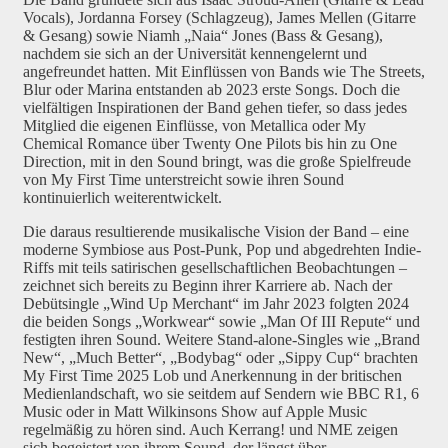
Vocals), Jordanna Forsey (Schlagzeug), James Mellen (Gitarre
& Gesang) sowie Niamh „Naia“ Jones (Bass & Gesang),
nachdem sie sich an der Universität kennengelernt und
angefreundet hatten. Mit Einflüssen von Bands wie The Streets,
Blur oder Marina entstanden ab 2023 erste Songs. Doch die
vielfältigen Inspirationen der Band gehen tiefer, so dass jedes
Mitglied die eigenen Einflüsse, von Metallica oder My
Chemical Romance über Twenty One Pilots bis hin zu One
Direction, mit in den Sound bringt, was die große Spielfreude
von My First Time unterstreicht sowie ihren Sound
kontinuierlich weiterentwickelt.
Die daraus resultierende musikalische Vision der Band – eine
moderne Symbiose aus Post-Punk, Pop und abgedrehten Indie-
Riffs mit teils satirischen gesellschaftlichen Beobachtungen –
zeichnet sich bereits zu Beginn ihrer Karriere ab. Nach der
Debütsingle „Wind Up Merchant“ im Jahr 2023 folgten 2024
die beiden Songs „Workwear“ sowie „Man Of III Repute“ und
festigten ihren Sound. Weitere Stand-alone-Singles wie „Brand
New“, „Much Better“, „Bodybag“ oder „Sippy Cup“ brachten
My First Time 2025 Lob und Anerkennung in der britischen
Medienlandschaft, wo sie seitdem auf Sendern wie BBC R1, 6
Music oder in Matt Wilkinsons Show auf Apple Music
regelmäßig zu hören sind. Auch Kerrang! und NME zeigen
sich begeistert von ihrem Sound, der längst über