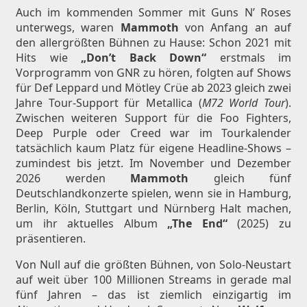
Auch im kommenden Sommer mit Guns N’ Roses
unterwegs, waren
Mammoth
von Anfang an auf
den allergrößten Bühnen zu Hause: Schon 2021 mit
Hits wie
„Don’t Back Down“
erstmals im
Vorprogramm von GNR zu hören, folgten auf Shows
für Def Leppard und Mötley Crüe ab 2023 gleich zwei
Jahre Tour-Support für Metallica (
M72 World Tour
).
Zwischen weiteren Support für die Foo Fighters,
Deep Purple oder Creed war im Tourkalender
tatsächlich kaum Platz für eigene Headline-Shows –
zumindest bis jetzt. Im November und Dezember
2026 werden
Mammoth
gleich fünf
Deutschlandkonzerte spielen, wenn sie in Hamburg,
Berlin, Köln, Stuttgart und Nürnberg Halt machen,
um ihr aktuelles Album
„The End“
(2025) zu
präsentieren.
Von Null auf die größten Bühnen, von Solo-Neustart
auf weit über 100 Millionen Streams in gerade mal
fünf Jahren – das ist ziemlich einzigartig im