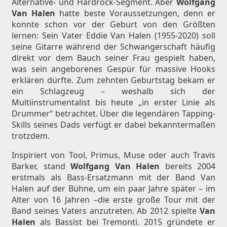
Alternative- und Hardrock-Segment. Aber
Wolfgang
Van Halen
hatte beste Voraussetzungen, denn er
konnte schon vor der Geburt von den Größten
lernen: Sein Vater Eddie Van Halen (1955-2020) soll
seine Gitarre während der Schwangerschaft häufig
direkt vor dem Bauch seiner Frau gespielt haben,
was sein angeborenes Gespür für massive Hooks
erklären dürfte. Zum zehnten Geburtstag bekam er
ein Schlagzeug – weshalb sich der
Multiinstrumentalist bis heute „in erster Linie als
Drummer“ betrachtet. Über die legendären Tapping-
Skills seines Dads verfügt er dabei bekanntermaßen
trotzdem.
Inspiriert von Tool, Primus, Muse oder auch Travis
Barker, stand
Wolfgang Van Halen
bereits 2004
erstmals als Bass-Ersatzmann mit der Band Van
Halen auf der Bühne, um ein paar Jahre später – im
Alter von 16 Jahren –die erste große Tour mit der
Band seines Vaters anzutreten. Ab 2012 spielte
Van
Halen
als Bassist bei Tremonti. 2015 gründete er