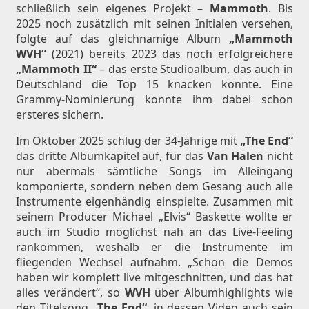
schließlich sein eigenes Projekt –
Mammoth
. Bis
2025 noch zusätzlich mit seinen Initialen versehen,
folgte auf das gleichnamige Album
„Mammoth
WVH“
(2021) bereits 2023 das noch erfolgreichere
„Mammoth II“
– das erste Studioalbum, das auch in
Deutschland die Top 15 knacken konnte. Eine
Grammy-Nominierung konnte ihm dabei schon
ersteres sichern.
Im Oktober 2025 schlug der 34-Jährige mit
„The End“
das dritte Albumkapitel auf, für das
Van Halen
nicht
nur abermals sämtliche Songs im Alleingang
komponierte, sondern neben dem Gesang auch alle
Instrumente eigenhändig einspielte. Zusammen mit
seinem Producer Michael „Elvis“ Baskette wollte er
auch im Studio möglichst nah an das Live-Feeling
rankommen, weshalb er die Instrumente im
fliegenden Wechsel aufnahm. „Schon die Demos
haben wir komplett live mitgeschnitten, und das hat
alles verändert“, so
WVH
über Albumhighlights wie
den Titelsong
„The End“
, in dessen Video auch sein