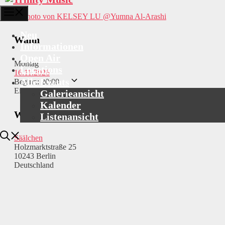
Menü
@Yumna Al-Arashi
Neu
Wann
Informationen
Open Air
Montag
Locations
16.11.2026
Alle Events
Beginn: 20:00
Einlass: 19:00
Galerieansicht
Kalender
Wo
Listenansicht
Säälchen
Holzmarktstraße 25
10243 Berlin
Deutschland