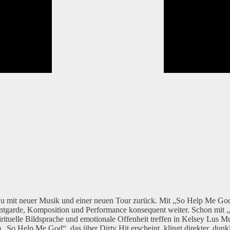
 mit neuer Musik und einer neuen Tour zurück. Mit „So Help Me God“
tgarde, Komposition und Performance konsequent weiter. Schon mit „Bl
rituelle Bildsprache und emotionale Offenheit treffen in Kelsey Lus Mu
o Help Me God“, das über Dirty Hit erscheint, klingt direkter, dunkl