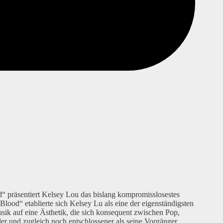
 präsentiert Kelsey Lou das bislang kompromisslosestes
ood“ etablierte sich Kelsey Lu als eine der eigenständigsten
sik auf eine Ästhetik, die sich konsequent zwischen Pop,
er und zugleich noch entschlossener als seine Vorgänger.