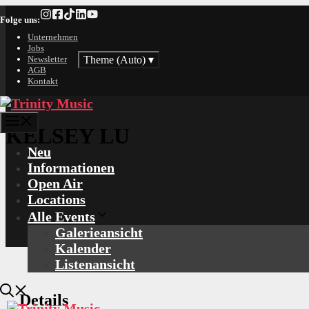
Zum
Folge uns:
Inhalt
springen
Unternehmen
Jobs
Theme (Auto)
▾
Newsletter
AGB
Kontakt
Menü
KELSEY LU
Neu
Informationen
Open Air
Locations
Alle Events
Galerieansicht
Kalender
Listenansicht
Details