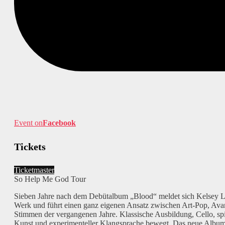
Event on
Facebook
Tickets
Ticketmaster
So Help Me God Tour
Sieben Jahre nach dem Debütalbum „Blood“ meldet sich Kelsey Lu
Werk und führt einen ganz eigenen Ansatz zwischen Art-Pop, Avan
Stimmen der vergangenen Jahre. Klassische Ausbildung, Cello, spi
Kunst und experimenteller Klangsprache bewegt. Das neue Album „S