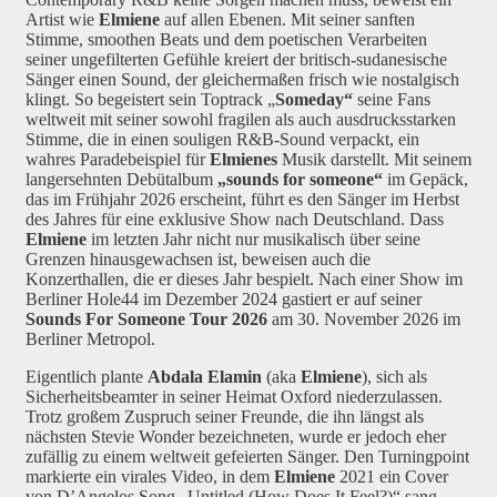
Artist wie
Elmiene
auf allen Ebenen. Mit seiner sanften
Stimme, smoothen Beats und dem poetischen Verarbeiten
seiner ungefilterten Gefühle kreiert der britisch-sudanesische
Sänger einen Sound, der gleichermaßen frisch wie nostalgisch
klingt. So begeistert sein Toptrack „
Someday“
seine Fans
weltweit mit seiner sowohl fragilen als auch ausdrucksstarken
Stimme, die in einen souligen R&B-Sound verpackt, ein
wahres Paradebeispiel für
Elmienes
Musik darstellt. Mit seinem
langersehnten Debütalbum
„sounds for someone“
im Gepäck,
das im Frühjahr 2026 erscheint, führt es den Sänger im Herbst
des Jahres für eine exklusive Show nach Deutschland. Dass
Elmiene
im letzten Jahr nicht nur musikalisch über seine
Grenzen hinausgewachsen ist, beweisen auch die
Konzerthallen, die er dieses Jahr bespielt. Nach einer Show im
Berliner Hole44 im Dezember 2024 gastiert er auf seiner
Sounds For Someone Tour 2026
am 30. November 2026 im
Berliner Metropol.
Eigentlich plante
Abdala Elamin
(aka
Elmiene
), sich als
Sicherheitsbeamter in seiner Heimat Oxford niederzulassen.
Trotz großem Zuspruch seiner Freunde, die ihn längst als
nächsten Stevie Wonder bezeichneten, wurde er jedoch eher
zufällig zu einem weltweit gefeierten Sänger. Den Turningpoint
markierte ein virales Video, in dem
Elmiene
2021 ein Cover
von D’Angelos Song „Untitled (How Does It Feel?)“ sang,