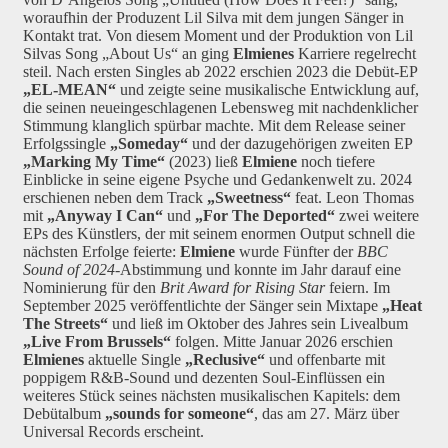
woraufhin der Produzent Lil Silva mit dem jungen Sänger in
Kontakt trat. Von diesem Moment und der Produktion von Lil
Silvas Song „About Us“ an ging
Elmienes
Karriere regelrecht
steil. Nach ersten Singles ab 2022 erschien 2023 die Debüt-EP
„EL-MEAN“
und zeigte seine musikalische Entwicklung auf,
die seinen neueingeschlagenen Lebensweg mit nachdenklicher
Stimmung klanglich spürbar machte. Mit dem Release seiner
Erfolgssingle
„Someday“
und der dazugehörigen zweiten EP
„Marking My Time“
(2023) ließ
Elmiene
noch tiefere
Einblicke in seine eigene Psyche und Gedankenwelt zu. 2024
erschienen neben dem Track
„Sweetness“
feat. Leon Thomas
mit
„Anyway I Can“
und
„For The Deported“
zwei weitere
EPs des Künstlers, der mit seinem enormen Output schnell die
nächsten Erfolge feierte:
Elmiene
wurde Fünfter der
BBC
Sound of 2024
-Abstimmung und konnte im Jahr darauf eine
Nominierung für den
Brit Award for Rising Star
feiern. Im
September 2025 veröffentlichte der Sänger sein Mixtape
„Heat
The Streets“
und ließ im Oktober des Jahres sein Livealbum
„Live From Brussels“
folgen. Mitte Januar 2026 erschien
Elmiene
s
aktuelle Single
„Reclusive“
und offenbarte mit
poppigem R&B-Sound und dezenten Soul-Einflüssen ein
weiteres Stück seines nächsten musikalischen Kapitels: dem
Debütalbum
„sounds for someone“
, das am 27. März über
Universal Records erscheint.