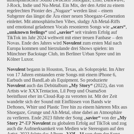
J-Rock, Indie und Nu-Metal. Ein Mix, der den Artist zu einem
regelrechten Pionier des „Nugaze“ werden lässt – einem
Subgenre das längst die Ära einer neuen Shoegaze-Generation
einleitet. Mit atmosphärischen Vibes, sludgy Alt-Metal-Riffs
und emotional geladenen Vocals resonieren Songs wie
„scars“
,
„unknown feelings“
und
„savior“
seit viralem Erfolg auf
TikTok im Jahr 2024 weltweit mit einer treuen Fanbase – den
Novas. Ende des Jahres wird
Novulent
zum ersten Mal nach
Europa kommen und hierzulande drei Shows spielen: im
Münchner Backstage Club, im Berliner Urban Spree und im
Kölner Luxor.
Novulent
begann in Houston, Texas, als Soloprojekt. Im Alter
von 17 Jahren entstanden erste Songs mit einem iPhone 6,
Earbuds und BandLab als Equipment. So produzierte
Novulent
auch das Debütalbum
„My Story“
(2022), das von
Artists wie XXXTentacion, Lil Peep und OsamaSon
beeinflusst eher im Cloud-Rap zu verorten ist. Mit der Zeit
wandelte sich der Sound mit Einflüssen von Bands wie
Deftones, Whirr und Plastic Tree hin zu einem härteren Mix aus
Shoegaze, Grunge und Alt-Metal, ohne dabei an Atmosphäre
zu verlieren. Ende 2023 führte der Song „
savior“
von der
„My
Story 2“
-EP
Novulent
zu globalem Erfolg auf TikTok und zog
auch die Aufmerksamkeit von Medien wie Stereogum auf den
Artist. 2023 folgte das Album
„VOL. 1“
von dem der Song