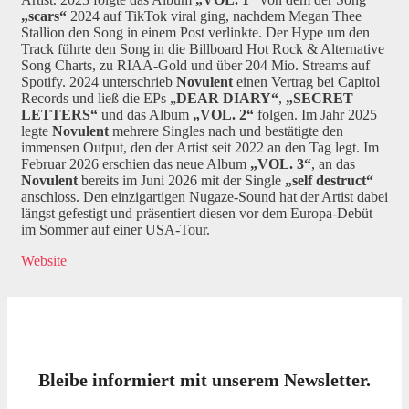
„scars“
2024 auf TikTok viral ging, nachdem Megan Thee
Stallion den Song in einem Post verlinkte. Der Hype um den
Track führte den Song in die Billboard Hot Rock & Alternative
Song Charts, zu RIAA-Gold und über 204 Mio. Streams auf
Spotify. 2024 unterschrieb
Novulent
einen Vertrag bei Capitol
Records und ließ die EPs „
DEAR DIARY“
,
„SECRET
LETTERS“
und das Album
„VOL. 2“
folgen. Im Jahr 2025
legte
Novulent
mehrere Singles nach und bestätigte den
immensen Output, den der Artist seit 2022 an den Tag legt. Im
Februar 2026 erschien das neue Album
„VOL. 3“
, an das
Novulent
bereits im Juni 2026 mit der Single
„self destruct“
anschloss. Den einzigartigen Nugaze-Sound hat der Artist dabei
längst gefestigt und präsentiert diesen vor dem Europa-Debüt
im Sommer auf einer USA-Tour.
Website
Bleibe informiert mit unserem Newsletter.