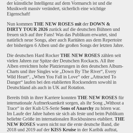
der künstliche Intelligenz auf dem Vormarsch ist und die
Musikwelt massiv verändert, sicherlich eine wichtige
Eigenschaft!
Nun kommen
THE NEW ROSES mit
der
DOWN &
DIRTY TOUR 2026
zurück auf die deutschen Bühnen und
freuen sich auf ihre Fans! Was das Publikum erwartet, sind
natürlich neue Songs, aber auch Raritäten aus dem Repertoire
der bisherigen 6 Alben und die großen Songs der letzten Jahre.
Die deutschen Hard Rocker
THE NEW ROSES
zählen seit
vielen Jahren zur Spitze der Deutschen Rockacts. All ihre
Alben erreichten hohe Platzierungen in den deutschen Album-
Charts und ihre Singles wie „Down By The River“, Every
Wild Heart“, „When You Fall in Love“ oder „Attracted To
Danger“ laufen bei den etablierten Rocksendern sowohl in
Deutschland als auch in UK auf Rotation.
Bereits früh in ihrer Karriere konnten
THE NEW ROSES
für
internationale Aufmerksamkeit sorgen, als ihr Song „Without a
Trace“ in der Kult-US-Serie
Sons of Anarchy
zu hören war.
Im Laufe der Jahre haben sie sich als feste und beim Publikum
beliebte Größe im internationalen Rockbusiness etabliert.
THE
NEW ROSES
waren nicht nur die erste deutsche Band, die
2018 und 2019 auf der
KISS Kruise
in der Karibik auftrat,