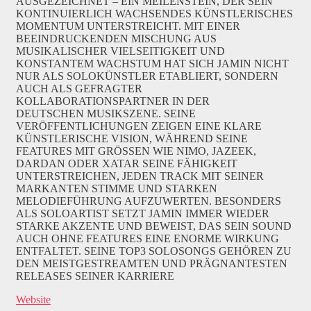
AUSGEZEICHNET – EIN MEILENSTEIN, DER SEIN
KONTINUIERLICH WACHSENDES KÜNSTLERISCHES
MOMENTUM UNTERSTREICHT. MIT EINER
BEEINDRUCKENDEN MISCHUNG AUS
MUSIKALISCHER VIELSEITIGKEIT UND
KONSTANTEM WACHSTUM HAT SICH JAMIN NICHT
NUR ALS SOLOKÜNSTLER ETABLIERT, SONDERN
AUCH ALS GEFRAGTER
KOLLABORATIONSPARTNER IN DER
DEUTSCHEN MUSIKSZENE. SEINE
VERÖFFENTLICHUNGEN ZEIGEN EINE KLARE
KÜNSTLERISCHE VISION, WÄHREND SEINE
FEATURES MIT GRÖSSEN WIE NIMO, JAZEEK,
DARDAN ODER XATAR SEINE FÄHIGKEIT
UNTERSTREICHEN, JEDEN TRACK MIT SEINER
MARKANTEN STIMME UND STARKEN
MELODIEFÜHRUNG AUFZUWERTEN. BESONDERS
ALS SOLOARTIST SETZT JAMIN IMMER WIEDER
STARKE AKZENTE UND BEWEIST, DAS SEIN SOUND
AUCH OHNE FEATURES EINE ENORME WIRKUNG
ENTFALTET. SEINE TOP3 SOLOSONGS GEHÖREN ZU
DEN MEISTGESTREAMTEN UND PRÄGNANTESTEN
RELEASES SEINER KARRIERE
Website