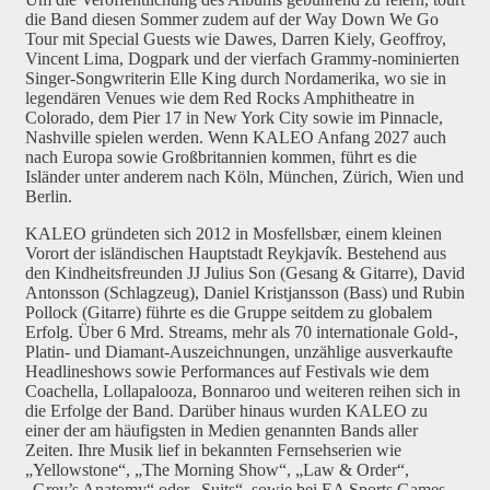
die Band diesen Sommer zudem auf der Way Down We Go
Tour mit Special Guests wie Dawes, Darren Kiely, Geoffroy,
Vincent Lima, Dogpark und der vierfach Grammy-nominierten
Singer-Songwriterin Elle King durch Nordamerika, wo sie in
legendären Venues wie dem Red Rocks Amphitheatre in
Colorado, dem Pier 17 in New York City sowie im Pinnacle,
Nashville spielen werden. Wenn KALEO Anfang 2027 auch
nach Europa sowie Großbritannien kommen, führt es die
Isländer unter anderem nach Köln, München, Zürich, Wien und
Berlin.
KALEO gründeten sich 2012 in Mosfellsbær, einem kleinen
Vorort der isländischen Hauptstadt Reykjavík. Bestehend aus
den Kindheitsfreunden JJ Julius Son (Gesang & Gitarre), David
Antonsson (Schlagzeug), Daniel Kristjansson (Bass) und Rubin
Pollock (Gitarre) führte es die Gruppe seitdem zu globalem
Erfolg. Über 6 Mrd. Streams, mehr als 70 internationale Gold-,
Platin- und Diamant-Auszeichnungen, unzählige ausverkaufte
Headlineshows sowie Performances auf Festivals wie dem
Coachella, Lollapalooza, Bonnaroo und weiteren reihen sich in
die Erfolge der Band. Darüber hinaus wurden KALEO zu
einer der am häufigsten in Medien genannten Bands aller
Zeiten. Ihre Musik lief in bekannten Fernsehserien wie
„Yellowstone“, „The Morning Show“, „Law & Order“,
„Grey’s Anatomy“ oder „Suits“, sowie bei EA Sports Games