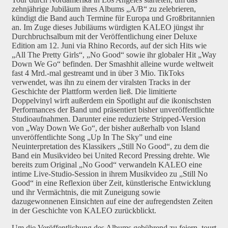
zehnjährige Jubiläum ihres Albums „A/B“ zu zelebrieren,
kündigt die Band auch Termine für Europa und Großbritannien
an. Im Zuge dieses Jubiläums würdigten KALEO jüngst ihr
Durchbruchsalbum mit der Veröffentlichung einer Deluxe
Edition am 12. Juni via Rhino Records, auf der sich Hits wie
„All The Pretty Girls“, „No Good“ sowie ihr globaler Hit „Way
Down We Go“ befinden. Der Smashhit alleine wurde weltweit
fast 4 Mrd.-mal gestreamt und in über 3 Mio. TikToks
verwendet, was ihn zu einem der viralsten Tracks in der
Geschichte der Plattform werden ließ. Die limitierte
Doppelvinyl wirft außerdem ein Spotlight auf die ikonischsten
Performances der Band und präsentiert bisher unveröffentlichte
Studioaufnahmen. Darunter eine reduzierte Stripped-Version
von „Way Down We Go“, der bisher außerhalb von Island
unveröffentlichte Song „Up In The Sky” und eine
Neuinterpretation des Klassikers „Still No Good“, zu dem die
Band ein Musikvideo bei United Record Pressing drehte. Wie
bereits zum Original „No Good“ verwandeln KALEO eine
intime Live-Studio-Session in ihrem Musikvideo zu „Still No
Good“ in eine Reflexion über Zeit, künstlerische Entwicklung
und ihr Vermächtnis, die mit Zuneigung sowie
dazugewonnenen Einsichten auf eine der aufregendsten Zeiten
in der Geschichte von KALEO zurückblickt.
Um die Veröffentlichung des Albums gebührend zu feiern, tourt