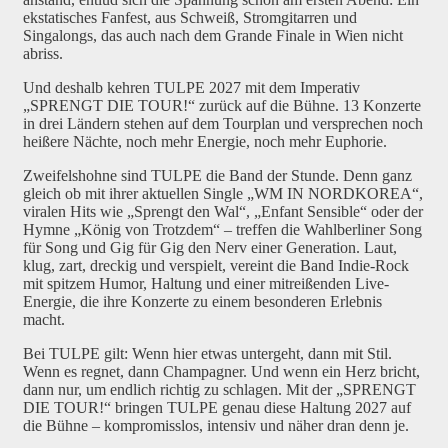
ekstatisches Fanfest, aus Schweiß, Stromgitarren und
Singalongs, das auch nach dem Grande Finale in Wien nicht
abriss.
Und deshalb kehren TULPE 2027 mit dem Imperativ
„SPRENGT DIE TOUR!“ zurück auf die Bühne. 13 Konzerte
in drei Ländern stehen auf dem Tourplan und versprechen noch
heißere Nächte, noch mehr Energie, noch mehr Euphorie.
Zweifelshohne sind TULPE die Band der Stunde. Denn ganz
gleich ob mit ihrer aktuellen Single „WM IN NORDKOREA“,
viralen Hits wie „Sprengt den Wal“, „Enfant Sensible“ oder der
Hymne „König von Trotzdem“ – treffen die Wahlberliner Song
für Song und Gig für Gig den Nerv einer Generation. Laut,
klug, zart, dreckig und verspielt, vereint die Band Indie-Rock
mit spitzem Humor, Haltung und einer mitreißenden Live-
Energie, die ihre Konzerte zu einem besonderen Erlebnis
macht.
Bei TULPE gilt: Wenn hier etwas untergeht, dann mit Stil.
Wenn es regnet, dann Champagner. Und wenn ein Herz bricht,
dann nur, um endlich richtig zu schlagen. Mit der „SPRENGT
DIE TOUR!“ bringen TULPE genau diese Haltung 2027 auf
die Bühne – kompromisslos, intensiv und näher dran denn je.