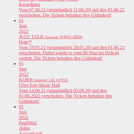
Kesselhaus
Vom 07.06.21 (ursprünglich 11.06.20) auf den 01.06.22
verschoben. Die Tickets behalten ihre Gültigkeit!
01
Juni
2022
JULY TALK
Support: POSTCARDS
Hole⁴⁴
Vom 19.05.21 (ursprünglich 28.05.20) auf den 01.06.22
verschoben. Dabei wurde es vom Bi Nuu ins Hole44
verlegt. Die Tickets behalten ihre Gültigkeit!
01
Juni
2022
KORN
Support: LIL LOTUS
Uber Eats Music Hall
Vom 14.06.21 (ursprünglich 03.06.20) auf den
01.06.2022 verschoben. Die Tickets behalten ihre
Gültigkeit!
01
Juni
2022
PaulWetz
Æden
Ausverkauft