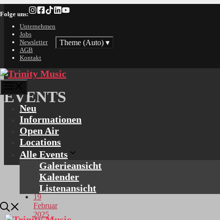
Zum
Folge uns:
Inhalt
springen
Unternehmen
Jobs
Theme (Auto)
▾
Newsletter
AGB
Kontakt
Menü
EVENTS
Neu
Informationen
Open Air
Locations
Alle Events
Galerieansicht
Kalender
Listenansicht
19
Februar
2025