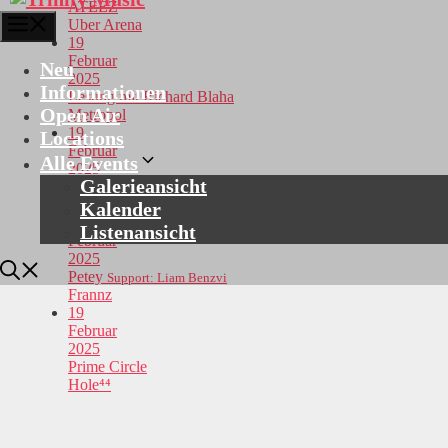
ATEEZ
Menü
Uber Arena
19
Februar
Neu
2025
Informationen
Lesung mit Richard Blaha
Open Air
Metropol
19
Locations
Februar
Alle Events
2025
Galerieansicht
DAVID KUSHNER
Support: Hunter Metts
Huxleys Neue Welt
Kalender
19
Listenansicht
Februar
2025
Petey
Support: Liam Benzvi
Frannz
19
Februar
2025
Prime Circle
Hole⁴⁴