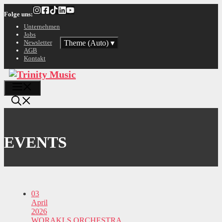
Zum
Folge uns:
Inhalt
springen
Unternehmen
Jobs
Theme (Auto)
▾
Newsletter
AGB
Kontakt
Menü
EVENTS
03
April
2026
WORAKLS ORCHESTRA